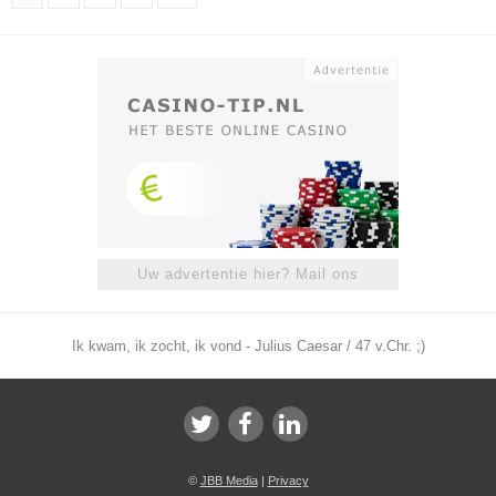
Uw advertentie hier? Mail ons
Ik kwam, ik zocht, ik vond - Julius Caesar / 47 v.Chr. ;)
©
JBB Media
|
Privacy