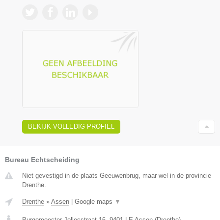
BEKIJK VOLLEDIG PROFIEL
Bureau Echtscheiding
Niet gevestigd in de plaats Geeuwenbrug, maar wel in de provincie
Drenthe.
Drenthe
»
Assen
|
Google maps
▼
Burgemeester Jollesstraat 16
,
9401 LE
Assen
(
Drenthe
)