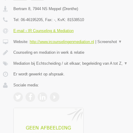
Bertram 8
,
7944 NS
Meppel
(
Drenthe
)
Tel:
06-46195205
, Fax:
-
, KvK:
81538510
E-mail › IR Counseling & Mediation
Website:
http://www.ircounselingenmediation.nl
|
Screenshot
▼
Counseling en mediation in werk & relatie
Mediation bij Echtscheiding / uit elkaar; begeleiding van A tot Z,
▼
Er wordt gewerkt op afspraak.
Sociale media: