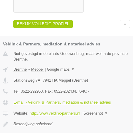
BEKIJK VOLLEDIG PROFIEL
Veldink & Partners, mediation & notarieel advies
Niet gevestigd in de plaats Geeuwenbrug, maar wel in de provincie
Drenthe.
Drenthe
»
Meppel
|
Google maps
▼
Stationsweg 7A
,
7941 HA
Meppel
(
Drenthe
)
Tel:
0522-292950
, Fax:
0522-282434
, KvK:
-
E-mail › Veldink & Partners, mediation & notarieel advies
Website:
http://www.veldink-partners.nl
|
Screenshot
▼
Beschrijving onbekend