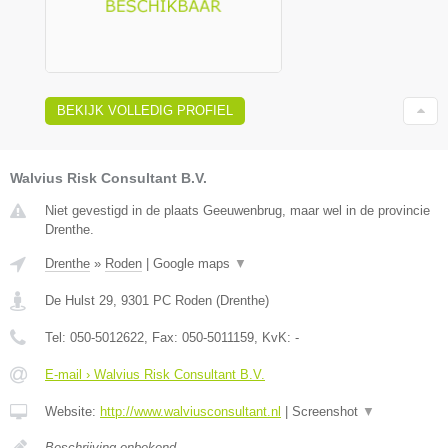
BEKIJK VOLLEDIG PROFIEL
Walvius Risk Consultant B.V.
Niet gevestigd in de plaats Geeuwenbrug, maar wel in de provincie
Drenthe.
Drenthe
»
Roden
|
Google maps
▼
De Hulst 29
,
9301 PC
Roden
(
Drenthe
)
Tel:
050-5012622
, Fax:
050-5011159
, KvK:
-
E-mail › Walvius Risk Consultant B.V.
Website:
http://www.walviusconsultant.nl
|
Screenshot
▼
Beschrijving onbekend