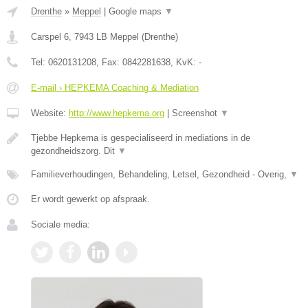
Drenthe
»
Meppel
|
Google maps
▼
Carspel 6
,
7943 LB
Meppel
(
Drenthe
)
Tel:
0620131208
, Fax:
0842281638
, KvK:
-
E-mail › HEPKEMA Coaching & Mediation
Website:
http://www.hepkema.org
|
Screenshot
▼
Tjebbe Hepkema is gespecialiseerd in mediations in de
gezondheidszorg. Dit
▼
Familieverhoudingen, Behandeling, Letsel, Gezondheid - Overig,
▼
Er wordt gewerkt op afspraak.
Sociale media: