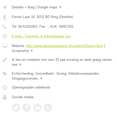
Drenthe
»
Norg
|
Google maps
▼
Eerste Laan 16
,
9331 BD
Norg
(
Drenthe
)
Tel:
06-51181901
, Fax:
-
, KvK:
04057261
E-mail › Trainings- & Adviesbureau Joy
Website:
http://www.adviesbureaujoy.nl/content/3/home.html
|
Screenshot
▼
Ik ben en mediator met ruim 20 jaar ervaring en werk graag samen
met
▼
Echtscheiding, Gezondheid - Overig, Arbeidsvoorwaarden,
Omgangsvormen,
▼
Openingstijden onbekend
Sociale media: