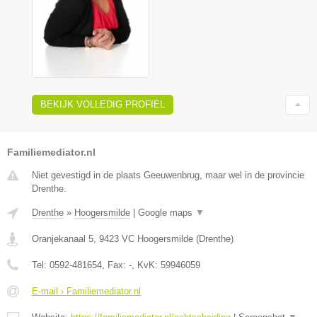
BEKIJK VOLLEDIG PROFIEL
Familiemediator.nl
Niet gevestigd in de plaats Geeuwenbrug, maar wel in de provincie
Drenthe.
Drenthe
»
Hoogersmilde
|
Google maps
▼
Oranjekanaal 5
,
9423 VC
Hoogersmilde
(
Drenthe
)
Tel:
0592-481654
, Fax:
-
, KvK:
59946059
E-mail › Familiemediator.nl