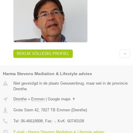
BEKIJK VOLLEDIG PROFIEL
Harma Stevens Mediation & Lifestyle advies
Niet gevestigd in de plaats Geeuwenbrug, maar wel in de provincie
Drenthe.
Drenthe
»
Emmen
|
Google maps
▼
Grote Stern 42
,
7827 TB
Emmen
(
Drenthe
)
Tel:
06-46618898
, Fax:
-
, KvK:
60740108
E-mail › Harma Stevens Mediation & Lifestyle advies