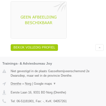
BEKIJK VOLLEDIG PROFIEL
Trainings- & Adviesbureau Joy
Niet gevestigd in de plaats Gasselternijveenschemond 2e
Dwarsdiep, maar wel in de provincie Drenthe.
Drenthe
»
Norg
|
Google maps
▼
Eerste Laan 16
,
9331 BD
Norg
(
Drenthe
)
Tel:
06-51181901
, Fax:
-
, KvK:
04057261