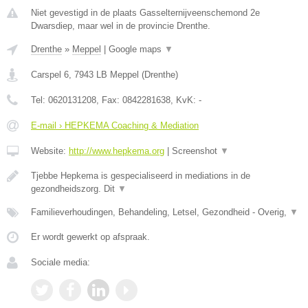
Niet gevestigd in de plaats Gasselternijveenschemond 2e
Dwarsdiep, maar wel in de provincie Drenthe.
Drenthe
»
Meppel
|
Google maps
▼
Carspel 6
,
7943 LB
Meppel
(
Drenthe
)
Tel:
0620131208
, Fax:
0842281638
, KvK:
-
E-mail › HEPKEMA Coaching & Mediation
Website:
http://www.hepkema.org
|
Screenshot
▼
Tjebbe Hepkema is gespecialiseerd in mediations in de
gezondheidszorg. Dit
▼
Familieverhoudingen, Behandeling, Letsel, Gezondheid - Overig,
▼
Er wordt gewerkt op afspraak.
Sociale media: