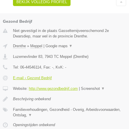
BEKIJK VOLLEDIG PROFIEL
Gezond Bedrijf
Niet gevestigd in de plaats Gasselternijveenschemond 2e
Dwarsdiep, maar wel in de provincie Drenthe.
Drenthe
»
Meppel
|
Google maps
▼
Luzernevlinder 83
,
7943 TC
Meppel
(
Drenthe
)
Tel:
06-44546114
, Fax:
-
, KvK:
-
E-mail › Gezond Bedrijf
Website:
http://www.gezondbedrijf.com
|
Screenshot
▼
Beschrijving onbekend
Familieverhoudingen, Gezondheid - Overig, Arbeidsvoorwaarden,
Ontslag,
▼
Openingstijden onbekend