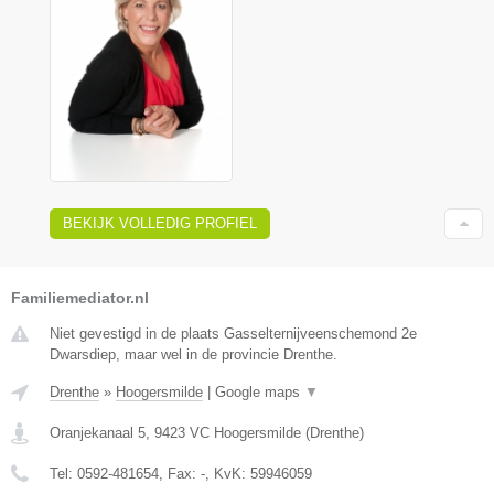
BEKIJK VOLLEDIG PROFIEL
Familiemediator.nl
Niet gevestigd in de plaats Gasselternijveenschemond 2e
Dwarsdiep, maar wel in de provincie Drenthe.
Drenthe
»
Hoogersmilde
|
Google maps
▼
Oranjekanaal 5
,
9423 VC
Hoogersmilde
(
Drenthe
)
Tel:
0592-481654
, Fax:
-
, KvK:
59946059