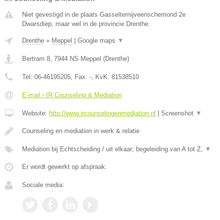
Niet gevestigd in de plaats Gasselternijveenschemond 2e
Dwarsdiep, maar wel in de provincie Drenthe.
Drenthe
»
Meppel
|
Google maps
▼
Bertram 8
,
7944 NS
Meppel
(
Drenthe
)
Tel:
06-46195205
, Fax:
-
, KvK:
81538510
E-mail › IR Counseling & Mediation
Website:
http://www.ircounselingenmediation.nl
|
Screenshot
▼
Counseling en mediation in werk & relatie
Mediation bij Echtscheiding / uit elkaar; begeleiding van A tot Z,
▼
Er wordt gewerkt op afspraak.
Sociale media: