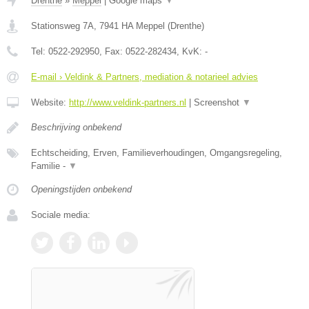
Drenthe
»
Meppel
|
Google maps
▼
Stationsweg 7A
,
7941 HA
Meppel
(
Drenthe
)
Tel:
0522-292950
, Fax:
0522-282434
, KvK:
-
E-mail › Veldink & Partners, mediation & notarieel advies
Website:
http://www.veldink-partners.nl
|
Screenshot
▼
Beschrijving onbekend
Echtscheiding, Erven, Familieverhoudingen, Omgangsregeling,
Familie -
▼
Openingstijden onbekend
Sociale media: