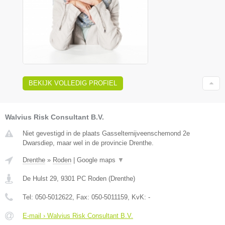
BEKIJK VOLLEDIG PROFIEL
Walvius Risk Consultant B.V.
Niet gevestigd in de plaats Gasselternijveenschemond 2e
Dwarsdiep, maar wel in de provincie Drenthe.
Drenthe
»
Roden
|
Google maps
▼
De Hulst 29
,
9301 PC
Roden
(
Drenthe
)
Tel:
050-5012622
, Fax:
050-5011159
, KvK:
-
E-mail › Walvius Risk Consultant B.V.