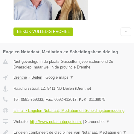
BEKIJK VOLLEDIG PROFIEL
Engelen Notariaat, Mediation en Scheidingsbemiddeling
Niet gevestigd in de plaats Gasselternijveenschemond 2e
Dwarsdiep, maar wel in de provincie Drenthe.
Drenthe
»
Beilen
|
Google maps
▼
Raadhuisstraat 12
,
9411 NB
Beilen
(
Drenthe
)
Tel:
0593-769033
, Fax:
0592-412017
, KvK:
01138075
E-mail › Engelen Notariaat, Mediation en Scheidingsbemiddeling
Website:
http://www.notariaatengelen.nl
|
Screenshot
▼
Engelen combineert de disciplines van Notariaat, Mediation en
▼