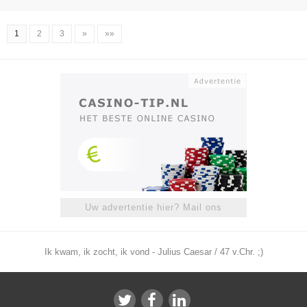
1
2
3
»
»»
Uw advertentie hier? Mail ons
Ik kwam, ik zocht, ik vond - Julius Caesar / 47 v.Chr. ;)