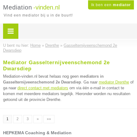
Ik ben een
mediator
Mediation
-vinden.nl
Vind een mediator bij u in de buurt!
U bent nu hier:
Home
»
Drenthe
»
Gasselternijveenschemond 2e
Dwarsdiep
Mediator Gasselternijveenschemond 2e
Dwarsdiep
Mediation-vinden.nl bevat helaas nog geen
mediators in
Gasselternijveenschemond 2e Dwarsdiep
. Ga naar
mediator Drenthe
of
ga naar
direct contact met mediators
om via één e-mail in contact te
komen met meerdere mediators tegelijk. Hieronder worden nu resultaten
getoond uit de provincie Drenthe.
1
2
3
»
»»
HEPKEMA Coaching & Mediation