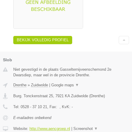
BEKIJK VOLLEDIG PROFIEL
Slob
Niet gevestigd in de plaats Gasselternijveenschemond 2e
Dwarsdiep, maar wel in de provincie Drenthe.
Drenthe
»
Zuidwolde
|
Google maps
▼
Burg. Tonckenstraat 25
,
7921 KA
Zuidwolde
(
Drenthe
)
Tel:
0528 - 37 10 21
, Fax:
, KvK:
-
E-mailadres onbekend
Website:
http://www.aencgroep.nl
|
Screenshot
▼