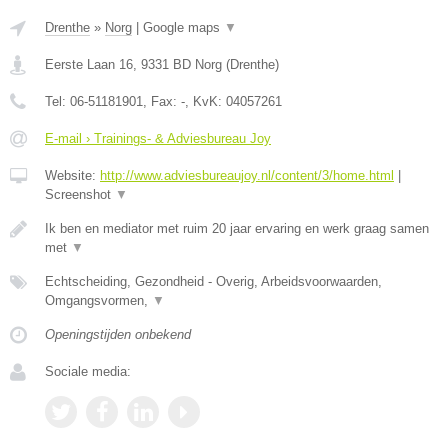
Drenthe
»
Norg
|
Google maps
▼
Eerste Laan 16
,
9331 BD
Norg
(
Drenthe
)
Tel:
06-51181901
, Fax:
-
, KvK:
04057261
E-mail › Trainings- & Adviesbureau Joy
Website:
http://www.adviesbureaujoy.nl/content/3/home.html
|
Screenshot
▼
Ik ben en mediator met ruim 20 jaar ervaring en werk graag samen
met
▼
Echtscheiding, Gezondheid - Overig, Arbeidsvoorwaarden,
Omgangsvormen,
▼
Openingstijden onbekend
Sociale media: