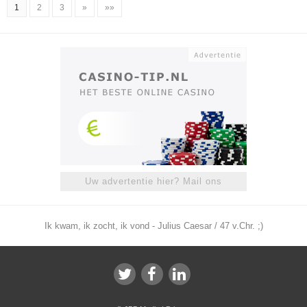
1
2
3
»
»»
Uw advertentie hier? Mail ons
Ik kwam, ik zocht, ik vond - Julius Caesar / 47 v.Chr. ;)