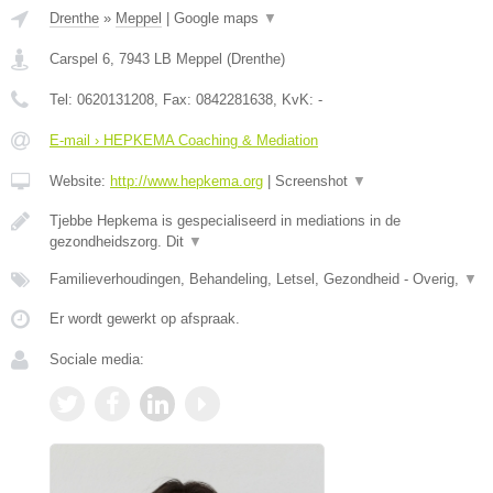
Drenthe
»
Meppel
|
Google maps
▼
Carspel 6
,
7943 LB
Meppel
(
Drenthe
)
Tel:
0620131208
, Fax:
0842281638
, KvK:
-
E-mail › HEPKEMA Coaching & Mediation
Website:
http://www.hepkema.org
|
Screenshot
▼
Tjebbe Hepkema is gespecialiseerd in mediations in de
gezondheidszorg. Dit
▼
Familieverhoudingen, Behandeling, Letsel, Gezondheid - Overig,
▼
Er wordt gewerkt op afspraak.
Sociale media: