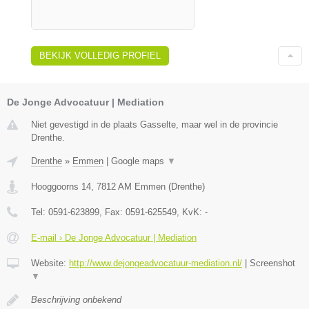
BEKIJK VOLLEDIG PROFIEL
De Jonge Advocatuur | Mediation
Niet gevestigd in de plaats Gasselte, maar wel in de provincie
Drenthe.
Drenthe
»
Emmen
|
Google maps
▼
Hooggoorns 14
,
7812 AM
Emmen
(
Drenthe
)
Tel:
0591-623899
, Fax:
0591-625549
, KvK:
-
E-mail › De Jonge Advocatuur | Mediation
Website:
http://www.dejongeadvocatuur-mediation.nl/
|
Screenshot
▼
Beschrijving onbekend