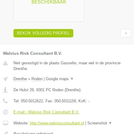
BEKIJK VOLLEDIG PROFIEL
Walvius Risk Consultant B.V.
Niet gevestigd in de plaats Gasselte, maar wel in de provincie
Drenthe.
Drenthe
»
Roden
|
Google maps
▼
De Hulst 29
,
9301 PC
Roden
(
Drenthe
)
Tel:
050-5012622
, Fax:
050-5011159
, KvK:
-
E-mail › Walvius Risk Consultant B.V.
Website:
http://www.walviusconsultant.nl
|
Screenshot
▼
Beschrijving onbekend