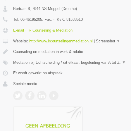
Bertram 8
,
7944 NS
Meppel
(
Drenthe
)
Tel:
06-46195205
, Fax:
-
, KvK:
81538510
E-mail › IR Counseling & Mediation
Website:
http://www.ircounselingenmediation.nl
|
Screenshot
▼
Counseling en mediation in werk & relatie
Mediation bij Echtscheiding / uit elkaar; begeleiding van A tot Z,
▼
Er wordt gewerkt op afspraak.
Sociale media: