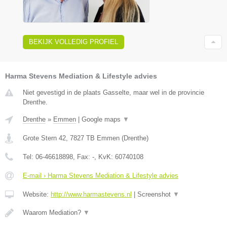
BEKIJK VOLLEDIG PROFIEL
Harma Stevens Mediation & Lifestyle advies
Niet gevestigd in de plaats Gasselte, maar wel in de provincie
Drenthe.
Drenthe
»
Emmen
|
Google maps
▼
Grote Stern 42
,
7827 TB
Emmen
(
Drenthe
)
Tel:
06-46618898
, Fax:
-
, KvK:
60740108
E-mail › Harma Stevens Mediation & Lifestyle advies
Website:
http://www.harmastevens.nl
|
Screenshot
▼
Waarom Mediation?
▼