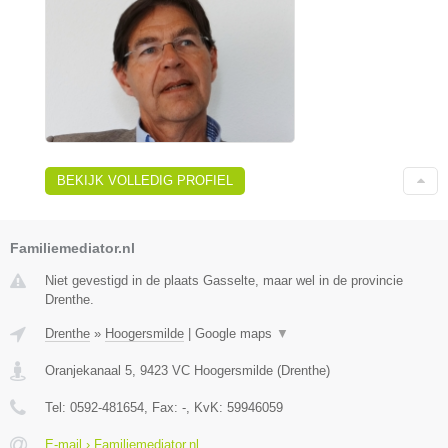
BEKIJK VOLLEDIG PROFIEL
Familiemediator.nl
Niet gevestigd in de plaats Gasselte, maar wel in de provincie
Drenthe.
Drenthe
»
Hoogersmilde
|
Google maps
▼
Oranjekanaal 5
,
9423 VC
Hoogersmilde
(
Drenthe
)
Tel:
0592-481654
, Fax:
-
, KvK:
59946059
E-mail › Familiemediator.nl