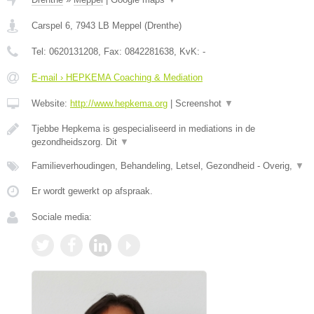
Carspel 6
,
7943 LB
Meppel
(
Drenthe
)
Tel:
0620131208
, Fax:
0842281638
, KvK:
-
E-mail › HEPKEMA Coaching & Mediation
Website:
http://www.hepkema.org
|
Screenshot
▼
Tjebbe Hepkema is gespecialiseerd in mediations in de
gezondheidszorg. Dit
▼
Familieverhoudingen, Behandeling, Letsel, Gezondheid - Overig,
▼
Er wordt gewerkt op afspraak.
Sociale media: