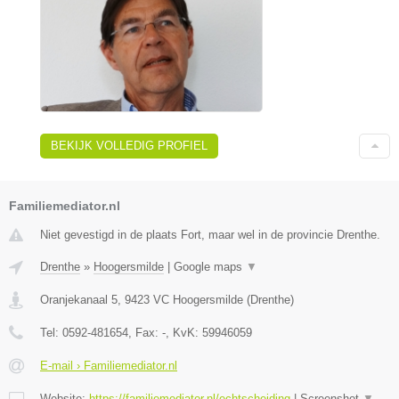
BEKIJK VOLLEDIG PROFIEL
Familiemediator.nl
Niet gevestigd in de plaats Fort, maar wel in de provincie Drenthe.
Drenthe
»
Hoogersmilde
|
Google maps
▼
Oranjekanaal 5
,
9423 VC
Hoogersmilde
(
Drenthe
)
Tel:
0592-481654
, Fax:
-
, KvK:
59946059
E-mail › Familiemediator.nl
Website:
https://familiemediator.nl/echtscheiding
|
Screenshot
▼