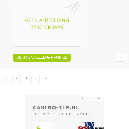
BEKIJK VOLLEDIG PROFIEL
1
2
3
»
»»