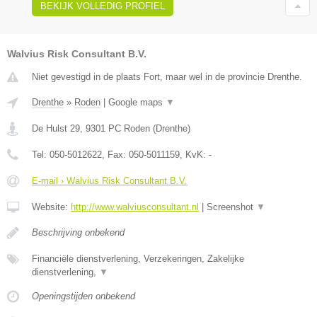
BEKIJK VOLLEDIG PROFIEL
Walvius Risk Consultant B.V.
Niet gevestigd in de plaats Fort, maar wel in de provincie Drenthe.
Drenthe
»
Roden
|
Google maps
▼
De Hulst 29
,
9301 PC
Roden
(
Drenthe
)
Tel:
050-5012622
, Fax:
050-5011159
, KvK:
-
E-mail › Walvius Risk Consultant B.V.
Website:
http://www.walviusconsultant.nl
|
Screenshot
▼
Beschrijving onbekend
Financiële dienstverlening, Verzekeringen, Zakelijke
dienstverlening,
▼
Openingstijden onbekend