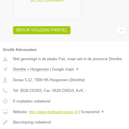
BEKIJK VOLLEDIG PROFIEL
Grollé Advocaten
Niet gevestigd in de plaats Fort, maar wel in de provincie Drenthe.
Drenthe
»
Hoogeveen
|
Google maps
▼
Donau 5-12
,
7909 HA
Hoogeveen
(
Drenthe
)
Tel:
0528-232303
, Fax:
0528-234510
, KvK:
-
E-mailadres onbekend
Website:
http://www.grolleadvocaten.nl
|
Screenshot
▼
Beschrijving onbekend