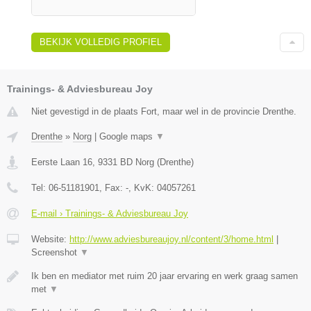
BEKIJK VOLLEDIG PROFIEL
Trainings- & Adviesbureau Joy
Niet gevestigd in de plaats Fort, maar wel in de provincie Drenthe.
Drenthe
»
Norg
|
Google maps
▼
Eerste Laan 16
,
9331 BD
Norg
(
Drenthe
)
Tel:
06-51181901
, Fax:
-
, KvK:
04057261
E-mail › Trainings- & Adviesbureau Joy
Website:
http://www.adviesbureaujoy.nl/content/3/home.html
|
Screenshot
▼
Ik ben en mediator met ruim 20 jaar ervaring en werk graag samen
met
▼