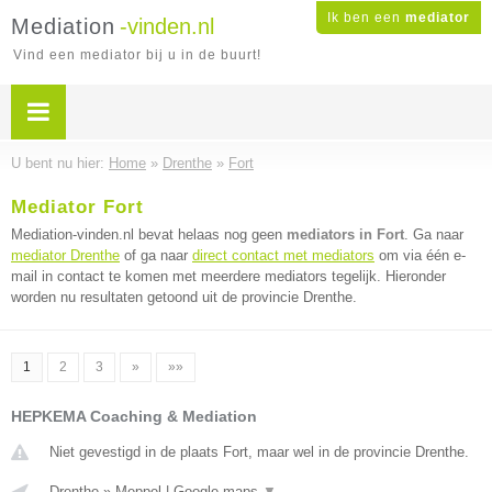
Ik ben een
mediator
Mediation
-vinden.nl
Vind een mediator bij u in de buurt!
U bent nu hier:
Home
»
Drenthe
»
Fort
Mediator Fort
Mediation-vinden.nl bevat helaas nog geen
mediators in Fort
. Ga naar
mediator Drenthe
of ga naar
direct contact met mediators
om via één e-
mail in contact te komen met meerdere mediators tegelijk. Hieronder
worden nu resultaten getoond uit de provincie Drenthe.
1
2
3
»
»»
HEPKEMA Coaching & Mediation
Niet gevestigd in de plaats Fort, maar wel in de provincie Drenthe.
Drenthe
»
Meppel
|
Google maps
▼