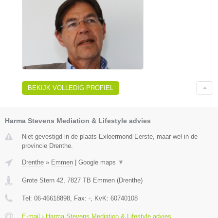
BEKIJK VOLLEDIG PROFIEL
Harma Stevens Mediation & Lifestyle advies
Niet gevestigd in de plaats Exloermond Eerste, maar wel in de
provincie Drenthe.
Drenthe
»
Emmen
|
Google maps
▼
Grote Stern 42
,
7827 TB
Emmen
(
Drenthe
)
Tel:
06-46618898
, Fax:
-
, KvK:
60740108
E-mail › Harma Stevens Mediation & Lifestyle advies