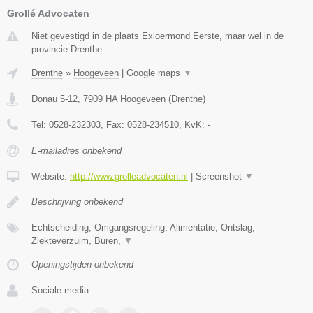
Grollé Advocaten
Niet gevestigd in de plaats Exloermond Eerste, maar wel in de
provincie Drenthe.
Drenthe
»
Hoogeveen
|
Google maps
▼
Donau 5-12
,
7909 HA
Hoogeveen
(
Drenthe
)
Tel:
0528-232303
, Fax:
0528-234510
, KvK:
-
E-mailadres onbekend
Website:
http://www.grolleadvocaten.nl
|
Screenshot
▼
Beschrijving onbekend
Echtscheiding, Omgangsregeling, Alimentatie, Ontslag,
Ziekteverzuim, Buren,
▼
Openingstijden onbekend
Sociale media: