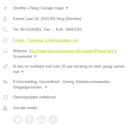
Drenthe
»
Norg
|
Google maps
▼
Eerste Laan 16
,
9331 BD
Norg
(
Drenthe
)
Tel:
06-51181901
, Fax:
-
, KvK:
04057261
E-mail › Trainings- & Adviesbureau Joy
Website:
http://www.adviesbureaujoy.nl/content/3/home.html
|
Screenshot
▼
Ik ben en mediator met ruim 20 jaar ervaring en werk graag samen
met
▼
Echtscheiding, Gezondheid - Overig, Arbeidsvoorwaarden,
Omgangsvormen,
▼
Openingstijden onbekend
Sociale media: