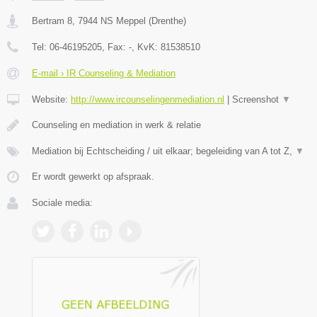
Bertram 8
,
7944 NS
Meppel
(
Drenthe
)
Tel:
06-46195205
, Fax:
-
, KvK:
81538510
E-mail › IR Counseling & Mediation
Website:
http://www.ircounselingenmediation.nl
|
Screenshot
▼
Counseling en mediation in werk & relatie
Mediation bij Echtscheiding / uit elkaar; begeleiding van A tot Z,
▼
Er wordt gewerkt op afspraak.
Sociale media: