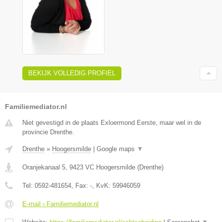
BEKIJK VOLLEDIG PROFIEL
Familiemediator.nl
Niet gevestigd in de plaats Exloermond Eerste, maar wel in de
provincie Drenthe.
Drenthe
»
Hoogersmilde
|
Google maps
▼
Oranjekanaal 5
,
9423 VC
Hoogersmilde
(
Drenthe
)
Tel:
0592-481654
, Fax:
-
, KvK:
59946059
E-mail › Familiemediator.nl