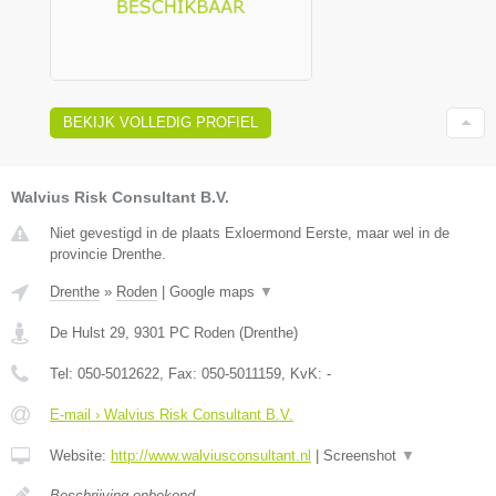
BEKIJK VOLLEDIG PROFIEL
Walvius Risk Consultant B.V.
Niet gevestigd in de plaats Exloermond Eerste, maar wel in de
provincie Drenthe.
Drenthe
»
Roden
|
Google maps
▼
De Hulst 29
,
9301 PC
Roden
(
Drenthe
)
Tel:
050-5012622
, Fax:
050-5011159
, KvK:
-
E-mail › Walvius Risk Consultant B.V.
Website:
http://www.walviusconsultant.nl
|
Screenshot
▼
Beschrijving onbekend