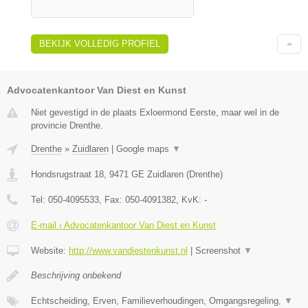
BEKIJK VOLLEDIG PROFIEL
Advocatenkantoor Van Diest en Kunst
Niet gevestigd in de plaats Exloermond Eerste, maar wel in de
provincie Drenthe.
Drenthe
»
Zuidlaren
|
Google maps
▼
Hondsrugstraat 18
,
9471 GE
Zuidlaren
(
Drenthe
)
Tel:
050-4095533
, Fax:
050-4091382
, KvK:
-
E-mail › Advocatenkantoor Van Diest en Kunst
Website:
http://www.vandiestenkunst.nl
|
Screenshot
▼
Beschrijving onbekend
Echtscheiding, Erven, Familieverhoudingen, Omgangsregeling,
▼