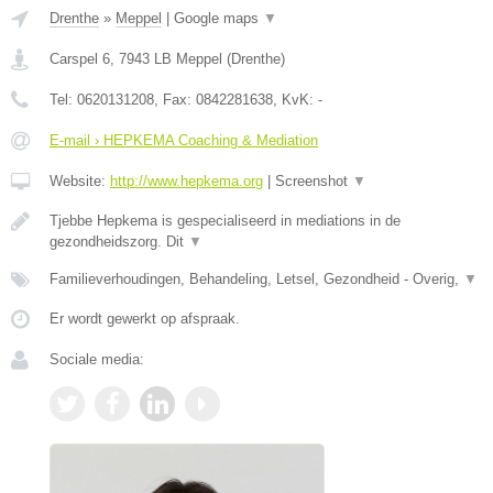
Drenthe
»
Meppel
|
Google maps
▼
Carspel 6
,
7943 LB
Meppel
(
Drenthe
)
Tel:
0620131208
, Fax:
0842281638
, KvK:
-
E-mail › HEPKEMA Coaching & Mediation
Website:
http://www.hepkema.org
|
Screenshot
▼
Tjebbe Hepkema is gespecialiseerd in mediations in de
gezondheidszorg. Dit
▼
Familieverhoudingen, Behandeling, Letsel, Gezondheid - Overig,
▼
Er wordt gewerkt op afspraak.
Sociale media: