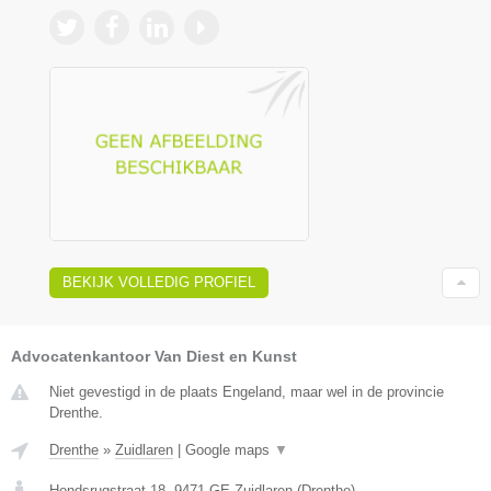
BEKIJK VOLLEDIG PROFIEL
Advocatenkantoor Van Diest en Kunst
Niet gevestigd in de plaats Engeland, maar wel in de provincie
Drenthe.
Drenthe
»
Zuidlaren
|
Google maps
▼
Hondsrugstraat 18
,
9471 GE
Zuidlaren
(
Drenthe
)