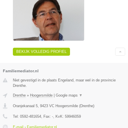
BEKIJK VOLLEDIG PROFIEL
Familiemediator.nl
Niet gevestigd in de plaats Engeland, maar wel in de provincie
Drenthe.
Drenthe
»
Hoogersmilde
|
Google maps
▼
Oranjekanaal 5
,
9423 VC
Hoogersmilde
(
Drenthe
)
Tel:
0592-481654
, Fax:
-
, KvK:
59946059
E-mail › Familiemediator.nl