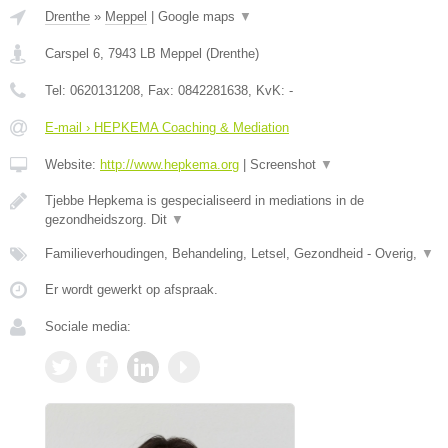
Drenthe
»
Meppel
|
Google maps
▼
Carspel 6
,
7943 LB
Meppel
(
Drenthe
)
Tel:
0620131208
, Fax:
0842281638
, KvK:
-
E-mail › HEPKEMA Coaching & Mediation
Website:
http://www.hepkema.org
|
Screenshot
▼
Tjebbe Hepkema is gespecialiseerd in mediations in de
gezondheidszorg. Dit
▼
Familieverhoudingen, Behandeling, Letsel, Gezondheid - Overig,
▼
Er wordt gewerkt op afspraak.
Sociale media: