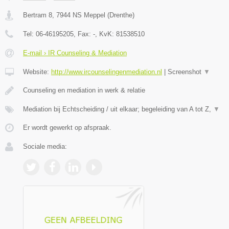
Bertram 8
,
7944 NS
Meppel
(
Drenthe
)
Tel:
06-46195205
, Fax:
-
, KvK:
81538510
E-mail › IR Counseling & Mediation
Website:
http://www.ircounselingenmediation.nl
|
Screenshot
▼
Counseling en mediation in werk & relatie
Mediation bij Echtscheiding / uit elkaar; begeleiding van A tot Z,
▼
Er wordt gewerkt op afspraak.
Sociale media: