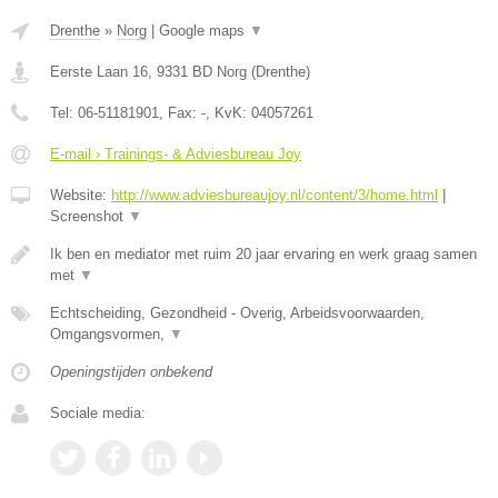
Drenthe
»
Norg
|
Google maps
▼
Eerste Laan 16
,
9331 BD
Norg
(
Drenthe
)
Tel:
06-51181901
, Fax:
-
, KvK:
04057261
E-mail › Trainings- & Adviesbureau Joy
Website:
http://www.adviesbureaujoy.nl/content/3/home.html
|
Screenshot
▼
Ik ben en mediator met ruim 20 jaar ervaring en werk graag samen
met
▼
Echtscheiding, Gezondheid - Overig, Arbeidsvoorwaarden,
Omgangsvormen,
▼
Openingstijden onbekend
Sociale media: