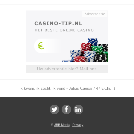
Uw advertentie hier? Mail ons
Ik kwam, ik zocht, ik vond - Julius Caesar / 47 v.Chr. ;)
©
JBB Media
|
Privacy