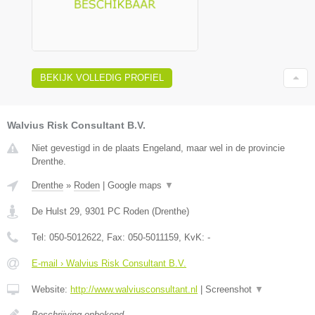
BEKIJK VOLLEDIG PROFIEL
Walvius Risk Consultant B.V.
Niet gevestigd in de plaats Engeland, maar wel in de provincie
Drenthe.
Drenthe
»
Roden
|
Google maps
▼
De Hulst 29
,
9301 PC
Roden
(
Drenthe
)
Tel:
050-5012622
, Fax:
050-5011159
, KvK:
-
E-mail › Walvius Risk Consultant B.V.
Website:
http://www.walviusconsultant.nl
|
Screenshot
▼
Beschrijving onbekend