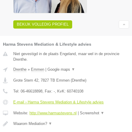
BEKIJK VOLLEDIG PROFIEL
Harma Stevens Mediation & Lifestyle advies
Niet gevestigd in de plaats Engeland, maar wel in de provincie
Drenthe.
Drenthe
»
Emmen
|
Google maps
▼
Grote Stern 42
,
7827 TB
Emmen
(
Drenthe
)
Tel:
06-46618898
, Fax:
-
, KvK:
60740108
E-mail › Harma Stevens Mediation & Lifestyle advies
Website:
http://www.harmastevens.nl
|
Screenshot
▼
Waarom Mediation?
▼