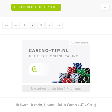
BEKIJK VOLLEDIG PROFIEL
««
«
1
2
3
»
»»
Uw advertentie hier? Mail ons
Ik kwam, ik zocht, ik vond - Julius Caesar / 47 v.Chr. ;)