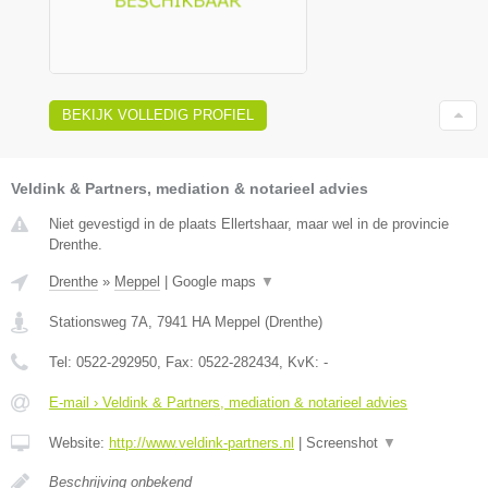
BEKIJK VOLLEDIG PROFIEL
Veldink & Partners, mediation & notarieel advies
Niet gevestigd in de plaats Ellertshaar, maar wel in de provincie
Drenthe.
Drenthe
»
Meppel
|
Google maps
▼
Stationsweg 7A
,
7941 HA
Meppel
(
Drenthe
)
Tel:
0522-292950
, Fax:
0522-282434
, KvK:
-
E-mail › Veldink & Partners, mediation & notarieel advies
Website:
http://www.veldink-partners.nl
|
Screenshot
▼
Beschrijving onbekend