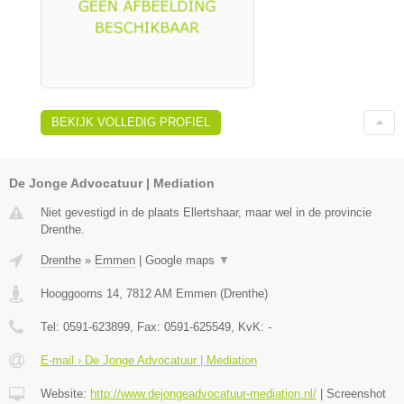
BEKIJK VOLLEDIG PROFIEL
De Jonge Advocatuur | Mediation
Niet gevestigd in de plaats Ellertshaar, maar wel in de provincie
Drenthe.
Drenthe
»
Emmen
|
Google maps
▼
Hooggoorns 14
,
7812 AM
Emmen
(
Drenthe
)
Tel:
0591-623899
, Fax:
0591-625549
, KvK:
-
E-mail › De Jonge Advocatuur | Mediation
Website:
http://www.dejongeadvocatuur-mediation.nl/
|
Screenshot