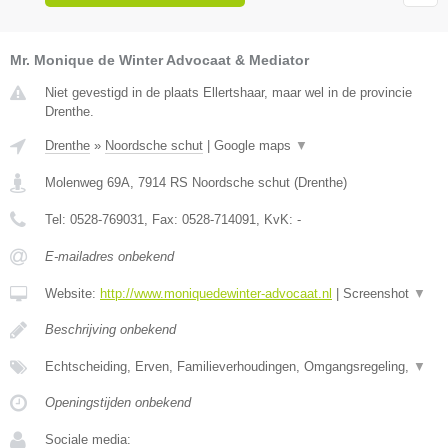
Mr. Monique de Winter Advocaat & Mediator
Niet gevestigd in de plaats Ellertshaar, maar wel in de provincie
Drenthe.
Drenthe
»
Noordsche schut
|
Google maps
▼
Molenweg 69A
,
7914 RS
Noordsche schut
(
Drenthe
)
Tel:
0528-769031
, Fax:
0528-714091
, KvK:
-
E-mailadres onbekend
Website:
http://www.moniquedewinter-advocaat.nl
|
Screenshot
▼
Beschrijving onbekend
Echtscheiding, Erven, Familieverhoudingen, Omgangsregeling,
▼
Openingstijden onbekend
Sociale media: