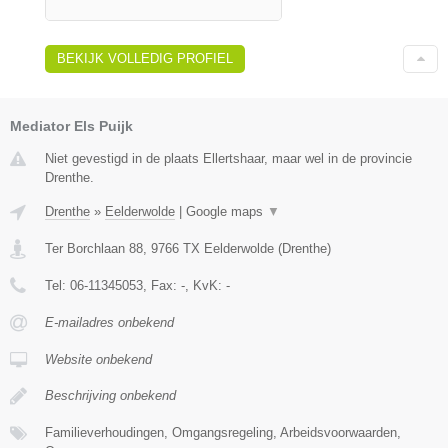
BEKIJK VOLLEDIG PROFIEL
Mediator Els Puijk
Niet gevestigd in de plaats Ellertshaar, maar wel in de provincie
Drenthe.
Drenthe
»
Eelderwolde
|
Google maps
▼
Ter Borchlaan 88
,
9766 TX
Eelderwolde
(
Drenthe
)
Tel:
06-11345053
, Fax:
-
, KvK:
-
E-mailadres onbekend
Website onbekend
Beschrijving onbekend
Familieverhoudingen, Omgangsregeling, Arbeidsvoorwaarden,