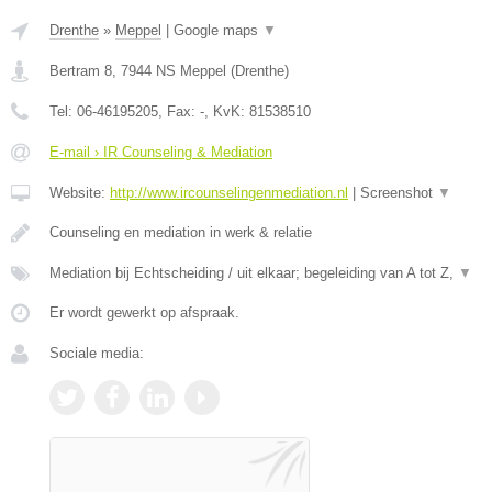
Drenthe
»
Meppel
|
Google maps
▼
Bertram 8
,
7944 NS
Meppel
(
Drenthe
)
Tel:
06-46195205
, Fax:
-
, KvK:
81538510
E-mail › IR Counseling & Mediation
Website:
http://www.ircounselingenmediation.nl
|
Screenshot
▼
Counseling en mediation in werk & relatie
Mediation bij Echtscheiding / uit elkaar; begeleiding van A tot Z,
▼
Er wordt gewerkt op afspraak.
Sociale media: