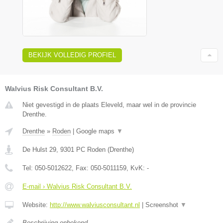
BEKIJK VOLLEDIG PROFIEL
Walvius Risk Consultant B.V.
Niet gevestigd in de plaats Eleveld, maar wel in de provincie
Drenthe.
Drenthe
»
Roden
|
Google maps
▼
De Hulst 29
,
9301 PC
Roden
(
Drenthe
)
Tel:
050-5012622
, Fax:
050-5011159
, KvK:
-
E-mail › Walvius Risk Consultant B.V.
Website:
http://www.walviusconsultant.nl
|
Screenshot
▼
Beschrijving onbekend