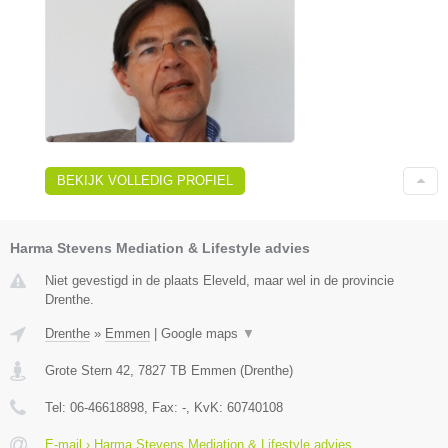
BEKIJK VOLLEDIG PROFIEL
Harma Stevens Mediation & Lifestyle advies
Niet gevestigd in de plaats Eleveld, maar wel in de provincie
Drenthe.
Drenthe
»
Emmen
|
Google maps
▼
Grote Stern 42
,
7827 TB
Emmen
(
Drenthe
)
Tel:
06-46618898
, Fax:
-
, KvK:
60740108
E-mail › Harma Stevens Mediation & Lifestyle advies