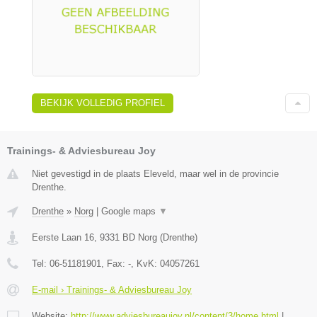
BEKIJK VOLLEDIG PROFIEL
Trainings- & Adviesbureau Joy
Niet gevestigd in de plaats Eleveld, maar wel in de provincie
Drenthe.
Drenthe
»
Norg
|
Google maps
▼
Eerste Laan 16
,
9331 BD
Norg
(
Drenthe
)
Tel:
06-51181901
, Fax:
-
, KvK:
04057261
E-mail › Trainings- & Adviesbureau Joy
Website:
http://www.adviesbureaujoy.nl/content/3/home.html
|