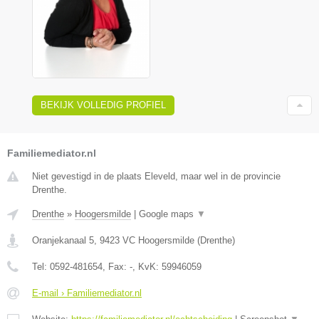
BEKIJK VOLLEDIG PROFIEL
Familiemediator.nl
Niet gevestigd in de plaats Eleveld, maar wel in de provincie
Drenthe.
Drenthe
»
Hoogersmilde
|
Google maps
▼
Oranjekanaal 5
,
9423 VC
Hoogersmilde
(
Drenthe
)
Tel:
0592-481654
, Fax:
-
, KvK:
59946059
E-mail › Familiemediator.nl