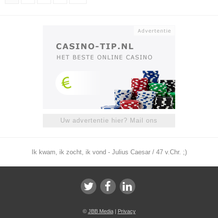
Uw advertentie hier? Mail ons
Ik kwam, ik zocht, ik vond - Julius Caesar / 47 v.Chr. ;)
©
JBB Media
|
Privacy