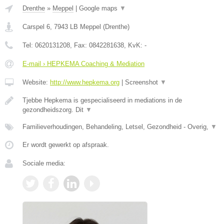
Drenthe
»
Meppel
|
Google maps
▼
Carspel 6
,
7943 LB
Meppel
(
Drenthe
)
Tel:
0620131208
, Fax:
0842281638
, KvK:
-
E-mail › HEPKEMA Coaching & Mediation
Website:
http://www.hepkema.org
|
Screenshot
▼
Tjebbe Hepkema is gespecialiseerd in mediations in de
gezondheidszorg. Dit
▼
Familieverhoudingen, Behandeling, Letsel, Gezondheid - Overig,
▼
Er wordt gewerkt op afspraak.
Sociale media: