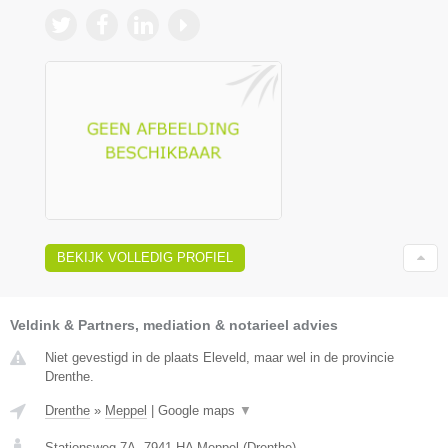
BEKIJK VOLLEDIG PROFIEL
Veldink & Partners, mediation & notarieel advies
Niet gevestigd in de plaats Eleveld, maar wel in de provincie
Drenthe.
Drenthe
»
Meppel
|
Google maps
▼
Stationsweg 7A
,
7941 HA
Meppel
(
Drenthe
)