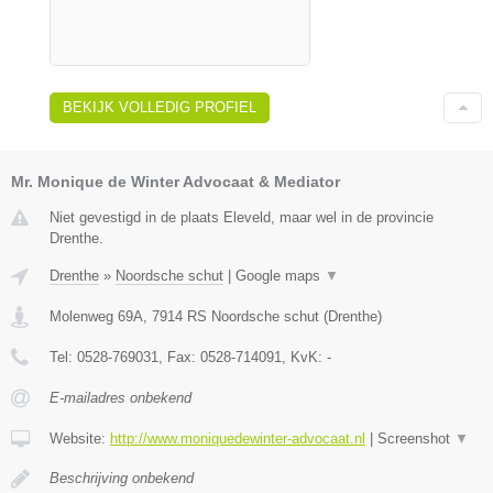
BEKIJK VOLLEDIG PROFIEL
Mr. Monique de Winter Advocaat & Mediator
Niet gevestigd in de plaats Eleveld, maar wel in de provincie
Drenthe.
Drenthe
»
Noordsche schut
|
Google maps
▼
Molenweg 69A
,
7914 RS
Noordsche schut
(
Drenthe
)
Tel:
0528-769031
, Fax:
0528-714091
, KvK:
-
E-mailadres onbekend
Website:
http://www.moniquedewinter-advocaat.nl
|
Screenshot
▼
Beschrijving onbekend