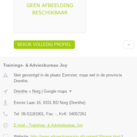
BEKIJK VOLLEDIG PROFIEL
Trainings- & Adviesbureau Joy
Niet gevestigd in de plaats Eemster, maar wel in de provincie
Drenthe.
Drenthe
»
Norg
|
Google maps
▼
Eerste Laan 16
,
9331 BD
Norg
(
Drenthe
)
Tel:
06-51181901
, Fax:
-
, KvK:
04057261
E-mail › Trainings- & Adviesbureau Joy
Website:
http://www.adviesbureaujoy.nl/content/3/home.html
|