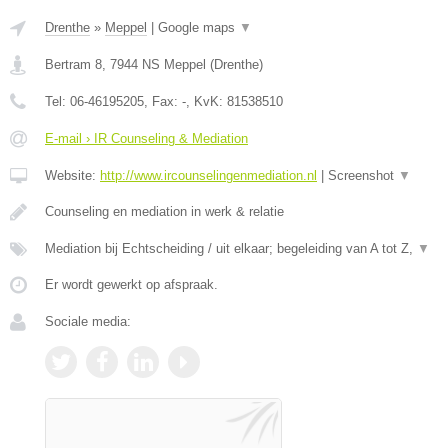
Drenthe
»
Meppel
|
Google maps
▼
Bertram 8
,
7944 NS
Meppel
(
Drenthe
)
Tel:
06-46195205
, Fax:
-
, KvK:
81538510
E-mail › IR Counseling & Mediation
Website:
http://www.ircounselingenmediation.nl
|
Screenshot
▼
Counseling en mediation in werk & relatie
Mediation bij Echtscheiding / uit elkaar; begeleiding van A tot Z,
▼
Er wordt gewerkt op afspraak.
Sociale media: