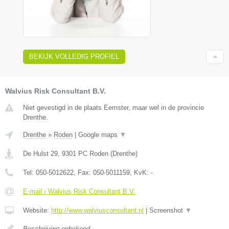
BEKIJK VOLLEDIG PROFIEL
Walvius Risk Consultant B.V.
Niet gevestigd in de plaats Eemster, maar wel in de provincie
Drenthe.
Drenthe
»
Roden
|
Google maps
▼
De Hulst 29
,
9301 PC
Roden
(
Drenthe
)
Tel:
050-5012622
, Fax:
050-5011159
, KvK:
-
E-mail › Walvius Risk Consultant B.V.
Website:
http://www.walviusconsultant.nl
|
Screenshot
▼
Beschrijving onbekend