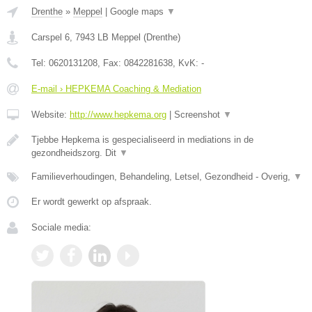
Drenthe
»
Meppel
|
Google maps
▼
Carspel 6
,
7943 LB
Meppel
(
Drenthe
)
Tel:
0620131208
, Fax:
0842281638
, KvK:
-
E-mail › HEPKEMA Coaching & Mediation
Website:
http://www.hepkema.org
|
Screenshot
▼
Tjebbe Hepkema is gespecialiseerd in mediations in de
gezondheidszorg. Dit
▼
Familieverhoudingen, Behandeling, Letsel, Gezondheid - Overig,
▼
Er wordt gewerkt op afspraak.
Sociale media: