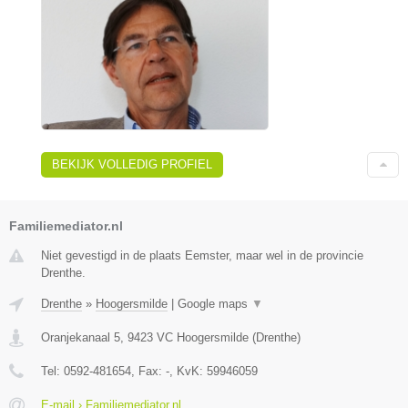
BEKIJK VOLLEDIG PROFIEL
Familiemediator.nl
Niet gevestigd in de plaats Eemster, maar wel in de provincie
Drenthe.
Drenthe
»
Hoogersmilde
|
Google maps
▼
Oranjekanaal 5
,
9423 VC
Hoogersmilde
(
Drenthe
)
Tel:
0592-481654
, Fax:
-
, KvK:
59946059
E-mail › Familiemediator.nl