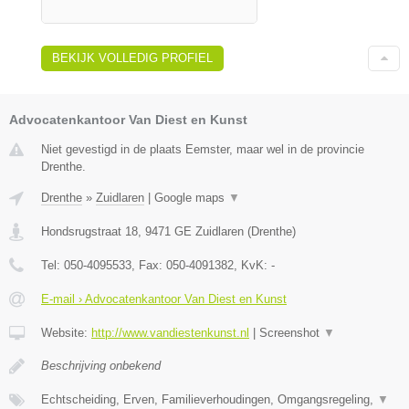
BEKIJK VOLLEDIG PROFIEL
Advocatenkantoor Van Diest en Kunst
Niet gevestigd in de plaats Eemster, maar wel in de provincie
Drenthe.
Drenthe
»
Zuidlaren
|
Google maps
▼
Hondsrugstraat 18
,
9471 GE
Zuidlaren
(
Drenthe
)
Tel:
050-4095533
, Fax:
050-4091382
, KvK:
-
E-mail › Advocatenkantoor Van Diest en Kunst
Website:
http://www.vandiestenkunst.nl
|
Screenshot
▼
Beschrijving onbekend
Echtscheiding, Erven, Familieverhoudingen, Omgangsregeling,
▼