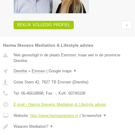
BEKIJK VOLLEDIG PROFIEL
Harma Stevens Mediation & Lifestyle advies
Niet gevestigd in de plaats Eemster, maar wel in de provincie
Drenthe.
Drenthe
»
Emmen
|
Google maps
▼
Grote Stern 42
,
7827 TB
Emmen
(
Drenthe
)
Tel:
06-46618898
, Fax:
-
, KvK:
60740108
E-mail › Harma Stevens Mediation & Lifestyle advies
Website:
http://www.harmastevens.nl
|
Screenshot
▼
Waarom Mediation?
▼