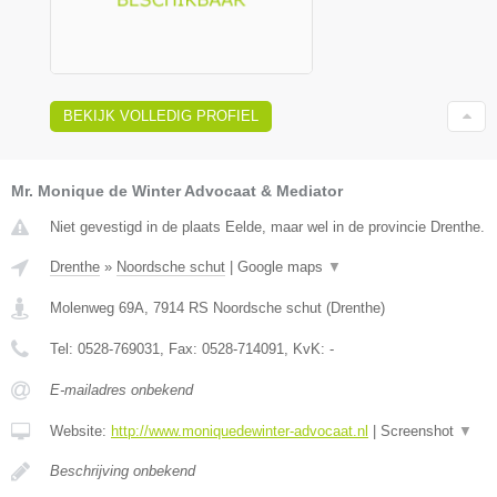
BEKIJK VOLLEDIG PROFIEL
Mr. Monique de Winter Advocaat & Mediator
Niet gevestigd in de plaats Eelde, maar wel in de provincie Drenthe.
Drenthe
»
Noordsche schut
|
Google maps
▼
Molenweg 69A
,
7914 RS
Noordsche schut
(
Drenthe
)
Tel:
0528-769031
, Fax:
0528-714091
, KvK:
-
E-mailadres onbekend
Website:
http://www.moniquedewinter-advocaat.nl
|
Screenshot
▼
Beschrijving onbekend