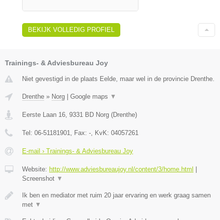
BEKIJK VOLLEDIG PROFIEL
Trainings- & Adviesbureau Joy
Niet gevestigd in de plaats Eelde, maar wel in de provincie Drenthe.
Drenthe
»
Norg
|
Google maps
▼
Eerste Laan 16
,
9331 BD
Norg
(
Drenthe
)
Tel:
06-51181901
, Fax:
-
, KvK:
04057261
E-mail › Trainings- & Adviesbureau Joy
Website:
http://www.adviesbureaujoy.nl/content/3/home.html
|
Screenshot
▼
Ik ben en mediator met ruim 20 jaar ervaring en werk graag samen
met
▼