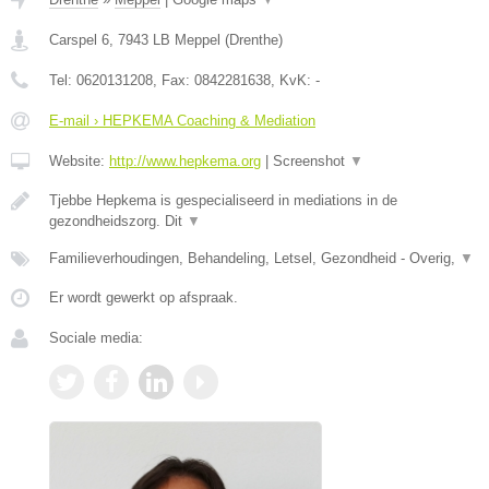
Carspel 6
,
7943 LB
Meppel
(
Drenthe
)
Tel:
0620131208
, Fax:
0842281638
, KvK:
-
E-mail › HEPKEMA Coaching & Mediation
Website:
http://www.hepkema.org
|
Screenshot
▼
Tjebbe Hepkema is gespecialiseerd in mediations in de
gezondheidszorg. Dit
▼
Familieverhoudingen, Behandeling, Letsel, Gezondheid - Overig,
▼
Er wordt gewerkt op afspraak.
Sociale media: