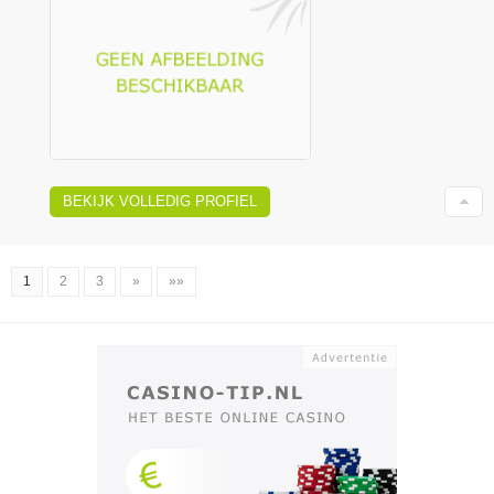
BEKIJK VOLLEDIG PROFIEL
1
2
3
»
»»