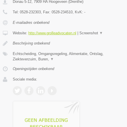
Donau 5-12
,
7909 HA
Hoogeveen
(
Drenthe
)
Tel:
0528-232303
, Fax:
0528-234510
, KvK:
-
E-mailadres onbekend
Website:
http://www.grolleadvocaten.nl
|
Screenshot
▼
Beschrijving onbekend
Echtscheiding, Omgangsregeling, Alimentatie, Ontslag,
Ziekteverzuim, Buren,
▼
Openingstijden onbekend
Sociale media: