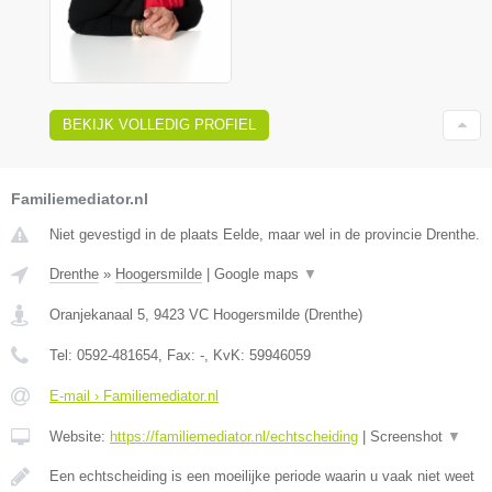
BEKIJK VOLLEDIG PROFIEL
Familiemediator.nl
Niet gevestigd in de plaats Eelde, maar wel in de provincie Drenthe.
Drenthe
»
Hoogersmilde
|
Google maps
▼
Oranjekanaal 5
,
9423 VC
Hoogersmilde
(
Drenthe
)
Tel:
0592-481654
, Fax:
-
, KvK:
59946059
E-mail › Familiemediator.nl
Website:
https://familiemediator.nl/echtscheiding
|
Screenshot
▼
Een echtscheiding is een moeilijke periode waarin u vaak niet weet