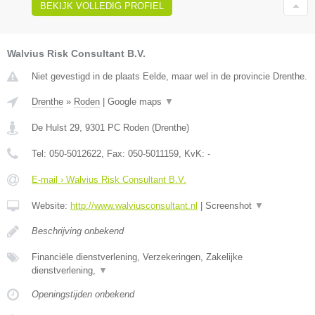
BEKIJK VOLLEDIG PROFIEL
Walvius Risk Consultant B.V.
Niet gevestigd in de plaats Eelde, maar wel in de provincie Drenthe.
Drenthe
»
Roden
|
Google maps
▼
De Hulst 29
,
9301 PC
Roden
(
Drenthe
)
Tel:
050-5012622
, Fax:
050-5011159
, KvK:
-
E-mail › Walvius Risk Consultant B.V.
Website:
http://www.walviusconsultant.nl
|
Screenshot
▼
Beschrijving onbekend
Financiële dienstverlening, Verzekeringen, Zakelijke
dienstverlening,
▼
Openingstijden onbekend