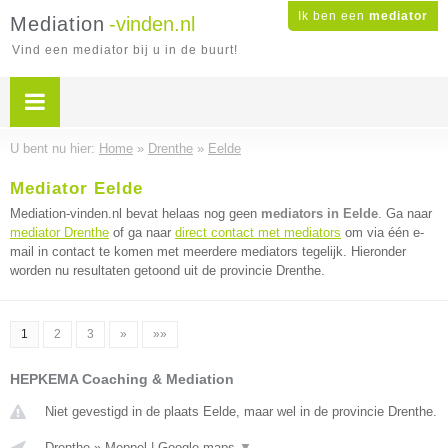
Ik ben een
mediator
Mediation
-vinden.nl
Vind een mediator bij u in de buurt!
U bent nu hier:
Home
»
Drenthe
»
Eelde
Mediator Eelde
Mediation-vinden.nl bevat helaas nog geen
mediators in Eelde
. Ga naar
mediator Drenthe
of ga naar
direct contact met mediators
om via één e-
mail in contact te komen met meerdere mediators tegelijk. Hieronder
worden nu resultaten getoond uit de provincie Drenthe.
1
2
3
»
»»
HEPKEMA Coaching & Mediation
Niet gevestigd in de plaats Eelde, maar wel in de provincie Drenthe.
Drenthe
»
Meppel
|
Google maps
▼