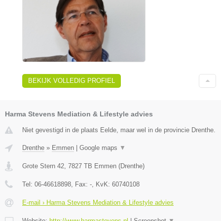
BEKIJK VOLLEDIG PROFIEL
Harma Stevens Mediation & Lifestyle advies
Niet gevestigd in de plaats Eelde, maar wel in de provincie Drenthe.
Drenthe
»
Emmen
|
Google maps
▼
Grote Stern 42
,
7827 TB
Emmen
(
Drenthe
)
Tel:
06-46618898
, Fax:
-
, KvK:
60740108
E-mail › Harma Stevens Mediation & Lifestyle advies
Website:
http://www.harmastevens.nl
|
Screenshot
▼