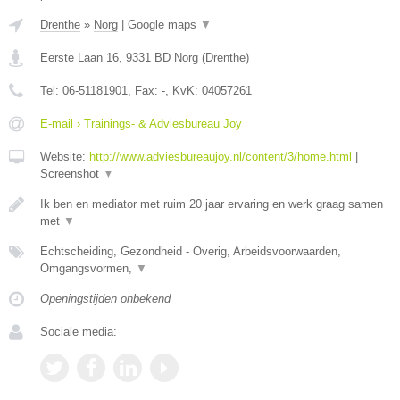
Drenthe
»
Norg
|
Google maps
▼
Eerste Laan 16
,
9331 BD
Norg
(
Drenthe
)
Tel:
06-51181901
, Fax:
-
, KvK:
04057261
E-mail › Trainings- & Adviesbureau Joy
Website:
http://www.adviesbureaujoy.nl/content/3/home.html
|
Screenshot
▼
Ik ben en mediator met ruim 20 jaar ervaring en werk graag samen
met
▼
Echtscheiding, Gezondheid - Overig, Arbeidsvoorwaarden,
Omgangsvormen,
▼
Openingstijden onbekend
Sociale media: