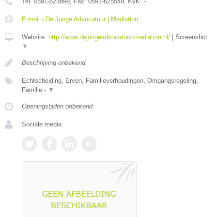
Tel:
0591-623899
, Fax:
0591-625549
, KvK:
-
E-mail › De Jonge Advocatuur | Mediation
Website:
http://www.dejongeadvocatuur-mediation.nl/
|
Screenshot
▼
Beschrijving onbekend
Echtscheiding, Erven, Familieverhoudingen, Omgangsregeling,
Familie -
▼
Openingstijden onbekend
Sociale media: