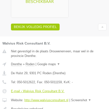
BEKIJK VOLLEDIG PROFIEL
Walvius Risk Consultant B.V.
Niet gevestigd in de plaats Drouwenerveen, maar wel in de
provincie Drenthe.
Drenthe
»
Roden
|
Google maps
▼
De Hulst 29
,
9301 PC
Roden
(
Drenthe
)
Tel:
050-5012622
, Fax:
050-5011159
, KvK:
-
E-mail › Walvius Risk Consultant B.V.
Website:
http://www.walviusconsultant.nl
|
Screenshot
▼
Beschrijving onbekend