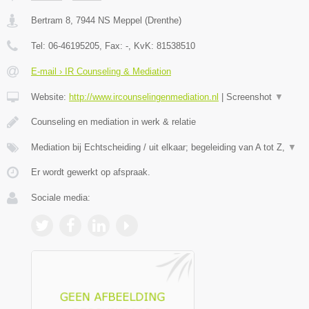
Bertram 8
,
7944 NS
Meppel
(
Drenthe
)
Tel:
06-46195205
, Fax:
-
, KvK:
81538510
E-mail › IR Counseling & Mediation
Website:
http://www.ircounselingenmediation.nl
|
Screenshot
▼
Counseling en mediation in werk & relatie
Mediation bij Echtscheiding / uit elkaar; begeleiding van A tot Z,
▼
Er wordt gewerkt op afspraak.
Sociale media: