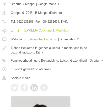
Drenthe
»
Meppel
|
Google maps
▼
Carspel 6
,
7943 LB
Meppel
(
Drenthe
)
Tel:
0620131208
, Fax:
0842281638
, KvK:
-
E-mail › HEPKEMA Coaching & Mediation
Website:
http://www.hepkema.org
|
Screenshot
▼
Tjebbe Hepkema is gespecialiseerd in mediations in de
gezondheidszorg. Dit
▼
Familieverhoudingen, Behandeling, Letsel, Gezondheid - Overig,
▼
Er wordt gewerkt op afspraak.
Sociale media: