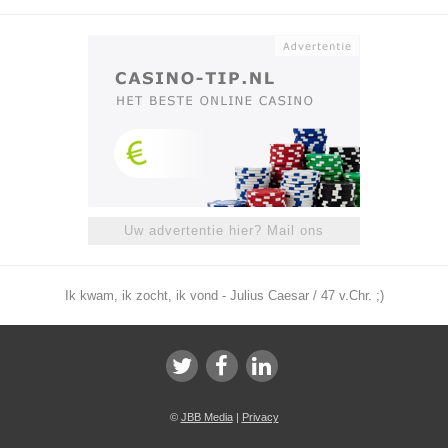
Uw advertentie hier? Mail ons
Ik kwam, ik zocht, ik vond - Julius Caesar / 47 v.Chr. ;)
©
JBB Media
|
Privacy