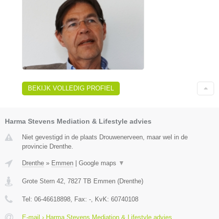
BEKIJK VOLLEDIG PROFIEL
Harma Stevens Mediation & Lifestyle advies
Niet gevestigd in de plaats Drouwenerveen, maar wel in de
provincie Drenthe.
Drenthe
»
Emmen
|
Google maps
▼
Grote Stern 42
,
7827 TB
Emmen
(
Drenthe
)
Tel:
06-46618898
, Fax:
-
, KvK:
60740108
E-mail › Harma Stevens Mediation & Lifestyle advies