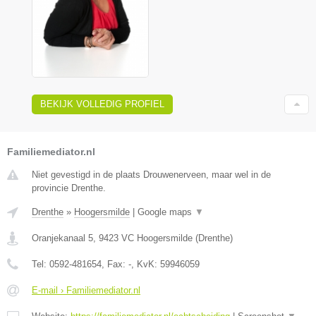
BEKIJK VOLLEDIG PROFIEL
Familiemediator.nl
Niet gevestigd in de plaats Drouwenerveen, maar wel in de
provincie Drenthe.
Drenthe
»
Hoogersmilde
|
Google maps
▼
Oranjekanaal 5
,
9423 VC
Hoogersmilde
(
Drenthe
)
Tel:
0592-481654
, Fax:
-
, KvK:
59946059
E-mail › Familiemediator.nl