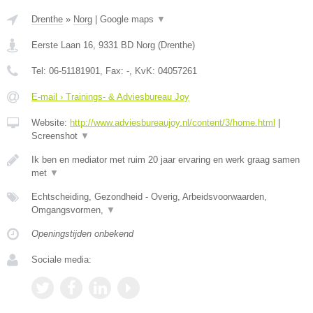
Drenthe
»
Norg
|
Google maps
▼
Eerste Laan 16
,
9331 BD
Norg
(
Drenthe
)
Tel:
06-51181901
, Fax:
-
, KvK:
04057261
E-mail › Trainings- & Adviesbureau Joy
Website:
http://www.adviesbureaujoy.nl/content/3/home.html
|
Screenshot
▼
Ik ben en mediator met ruim 20 jaar ervaring en werk graag samen
met
▼
Echtscheiding, Gezondheid - Overig, Arbeidsvoorwaarden,
Omgangsvormen,
▼
Openingstijden onbekend
Sociale media: