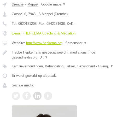
Drenthe
»
Meppel
|
Google maps
▼
Carspel 6
,
7943 LB
Meppel
(
Drenthe
)
Tel:
0620131208
, Fax:
0842281638
, KvK:
-
E-mail › HEPKEMA Coaching & Mediation
Website:
http://www.hepkema.org
|
Screenshot
▼
Tjebbe Hepkema is gespecialiseerd in mediations in de
gezondheidszorg. Dit
▼
Familieverhoudingen, Behandeling, Letsel, Gezondheid - Overig,
▼
Er wordt gewerkt op afspraak.
Sociale media: