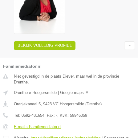
BEKIJK VOLLEDIG PROFIEL
Familiemediator.nl
Niet gevestigd in de plaats Diever, maar wel in de provincie
Drenthe.
Drenthe
»
Hoogersmilde
|
Google maps
▼
Oranjekanaal 5
,
9423 VC
Hoogersmilde
(
Drenthe
)
Tel:
0592-481654
, Fax:
-
, KvK:
59946059
E-mail › Familiemediator.nl