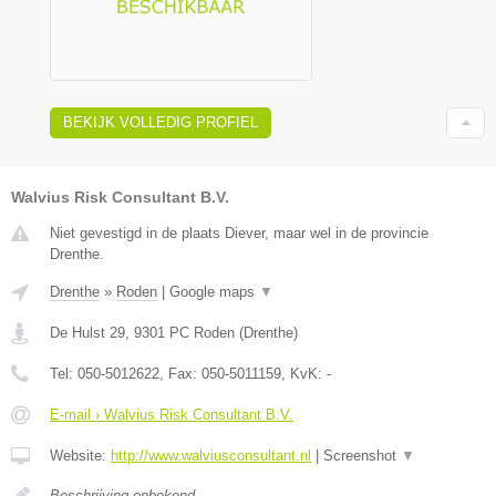
BEKIJK VOLLEDIG PROFIEL
Walvius Risk Consultant B.V.
Niet gevestigd in de plaats Diever, maar wel in de provincie
Drenthe.
Drenthe
»
Roden
|
Google maps
▼
De Hulst 29
,
9301 PC
Roden
(
Drenthe
)
Tel:
050-5012622
, Fax:
050-5011159
, KvK:
-
E-mail › Walvius Risk Consultant B.V.
Website:
http://www.walviusconsultant.nl
|
Screenshot
▼
Beschrijving onbekend