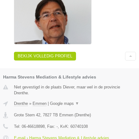
BEKIJK VOLLEDIG PROFIEL
Harma Stevens Mediation & Lifestyle advies
Niet gevestigd in de plaats Diever, maar wel in de provincie
Drenthe.
Drenthe
»
Emmen
|
Google maps
▼
Grote Stern 42
,
7827 TB
Emmen
(
Drenthe
)
Tel:
06-46618898
, Fax:
-
, KvK:
60740108
E-mail › Harma Stevens Mediation & Lifestyle advies