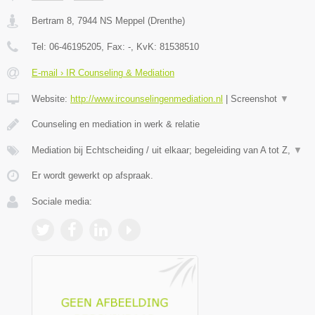
Bertram 8
,
7944 NS
Meppel
(
Drenthe
)
Tel:
06-46195205
, Fax:
-
, KvK:
81538510
E-mail › IR Counseling & Mediation
Website:
http://www.ircounselingenmediation.nl
|
Screenshot
▼
Counseling en mediation in werk & relatie
Mediation bij Echtscheiding / uit elkaar; begeleiding van A tot Z,
▼
Er wordt gewerkt op afspraak.
Sociale media: