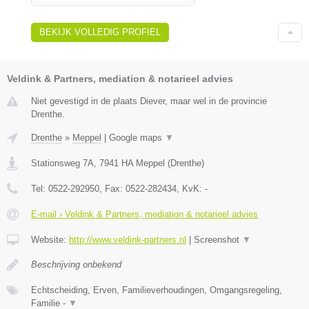
BEKIJK VOLLEDIG PROFIEL
Veldink & Partners, mediation & notarieel advies
Niet gevestigd in de plaats Diever, maar wel in de provincie
Drenthe.
Drenthe
»
Meppel
|
Google maps
▼
Stationsweg 7A
,
7941 HA
Meppel
(
Drenthe
)
Tel:
0522-292950
, Fax:
0522-282434
, KvK:
-
E-mail › Veldink & Partners, mediation & notarieel advies
Website:
http://www.veldink-partners.nl
|
Screenshot
▼
Beschrijving onbekend
Echtscheiding, Erven, Familieverhoudingen, Omgangsregeling,
Familie -
▼