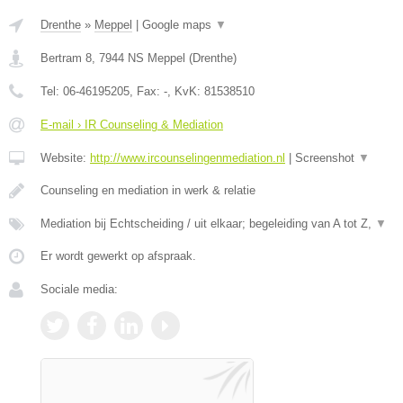
Drenthe
»
Meppel
|
Google maps
▼
Bertram 8
,
7944 NS
Meppel
(
Drenthe
)
Tel:
06-46195205
, Fax:
-
, KvK:
81538510
E-mail › IR Counseling & Mediation
Website:
http://www.ircounselingenmediation.nl
|
Screenshot
▼
Counseling en mediation in werk & relatie
Mediation bij Echtscheiding / uit elkaar; begeleiding van A tot Z,
▼
Er wordt gewerkt op afspraak.
Sociale media: