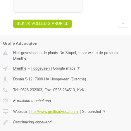
BEKIJK VOLLEDIG PROFIEL
Grollé Advocaten
Niet gevestigd in de plaats De Stapel, maar wel in de provincie
Drenthe.
Drenthe
»
Hoogeveen
|
Google maps
▼
Donau 5-12
,
7909 HA
Hoogeveen
(
Drenthe
)
Tel:
0528-232303
, Fax:
0528-234510
, KvK:
-
E-mailadres onbekend
Website:
http://www.grolleadvocaten.nl
|
Screenshot
▼
Beschrijving onbekend