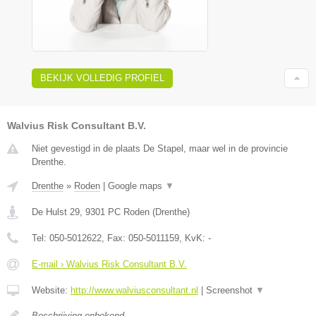
BEKIJK VOLLEDIG PROFIEL
Walvius Risk Consultant B.V.
Niet gevestigd in de plaats De Stapel, maar wel in de provincie
Drenthe.
Drenthe
»
Roden
|
Google maps
▼
De Hulst 29
,
9301 PC
Roden
(
Drenthe
)
Tel:
050-5012622
, Fax:
050-5011159
, KvK:
-
E-mail › Walvius Risk Consultant B.V.
Website:
http://www.walviusconsultant.nl
|
Screenshot
▼
Beschrijving onbekend