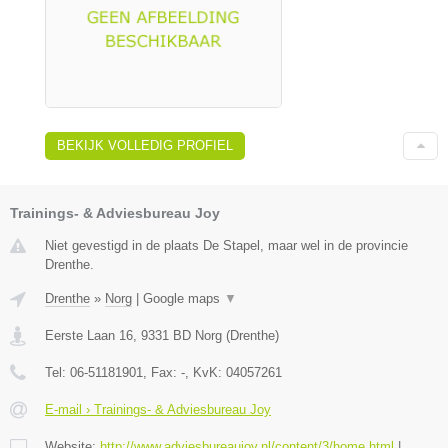
BEKIJK VOLLEDIG PROFIEL
Trainings- & Adviesbureau Joy
Niet gevestigd in de plaats De Stapel, maar wel in de provincie
Drenthe.
Drenthe
»
Norg
|
Google maps
▼
Eerste Laan 16
,
9331 BD
Norg
(
Drenthe
)
Tel:
06-51181901
, Fax:
-
, KvK:
04057261
E-mail › Trainings- & Adviesbureau Joy
Website:
http://www.adviesbureaujoy.nl/content/3/home.html
|