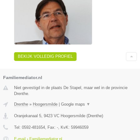
BEKIJK VOLLEDIG PROFIEL
Familiemediator.nl
Niet gevestigd in de plaats De Stapel, maar wel in de provincie
Drenthe.
Drenthe
»
Hoogersmilde
|
Google maps
▼
Oranjekanaal 5
,
9423 VC
Hoogersmilde
(
Drenthe
)
Tel:
0592-481654
, Fax:
-
, KvK:
59946059
E-mail › Familiemediator.nl