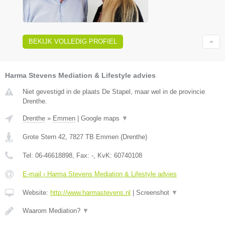
BEKIJK VOLLEDIG PROFIEL
Harma Stevens Mediation & Lifestyle advies
Niet gevestigd in de plaats De Stapel, maar wel in de provincie
Drenthe.
Drenthe
»
Emmen
|
Google maps
▼
Grote Stern 42
,
7827 TB
Emmen
(
Drenthe
)
Tel:
06-46618898
, Fax:
-
, KvK:
60740108
E-mail › Harma Stevens Mediation & Lifestyle advies
Website:
http://www.harmastevens.nl
|
Screenshot
▼
Waarom Mediation?
▼