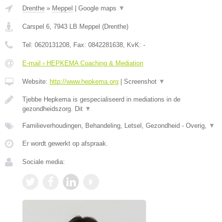
Drenthe
»
Meppel
|
Google maps
▼
Carspel 6
,
7943 LB
Meppel
(
Drenthe
)
Tel:
0620131208
, Fax:
0842281638
, KvK:
-
E-mail › HEPKEMA Coaching & Mediation
Website:
http://www.hepkema.org
|
Screenshot
▼
Tjebbe Hepkema is gespecialiseerd in mediations in de
gezondheidszorg. Dit
▼
Familieverhoudingen, Behandeling, Letsel, Gezondheid - Overig,
▼
Er wordt gewerkt op afspraak.
Sociale media: