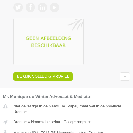
BEKIJK VOLLEDIG PROFIEL
Mr. Monique de Winter Advocaat & Mediator
Niet gevestigd in de plaats De Stapel, maar wel in de provincie
Drenthe.
Drenthe
»
Noordsche schut
|
Google maps
▼
Molenweg 69A
,
7914 RS
Noordsche schut
(
Drenthe
)