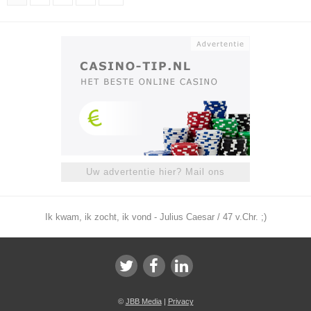
Uw advertentie hier? Mail ons
Ik kwam, ik zocht, ik vond - Julius Caesar / 47 v.Chr. ;)
©
JBB Media
|
Privacy