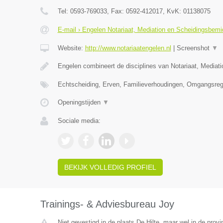
Tel:
0593-769033
, Fax:
0592-412017
, KvK:
01138075
E-mail › Engelen Notariaat, Mediation en Scheidingsbemi
Website:
http://www.notariaatengelen.nl
|
Screenshot
▼
Engelen combineert de disciplines van Notariaat, Mediat
Echtscheiding, Erven, Familieverhoudingen, Omgangsreg
Openingstijden
▼
Sociale media:
BEKIJK VOLLEDIG PROFIEL
Trainings- & Adviesbureau Joy
Niet gevestigd in de plaats De Hilte, maar wel in de provi