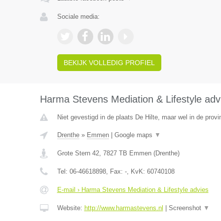
Sociale media:
BEKIJK VOLLEDIG PROFIEL
Harma Stevens Mediation & Lifestyle adv
Niet gevestigd in de plaats De Hilte, maar wel in de provi
Drenthe
»
Emmen
|
Google maps
▼
Grote Stern 42
,
7827 TB
Emmen
(
Drenthe
)
Tel:
06-46618898
, Fax:
-
, KvK:
60740108
E-mail › Harma Stevens Mediation & Lifestyle advies
Website:
http://www.harmastevens.nl
|
Screenshot
▼