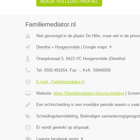
BEKIJK VOLLEDIG PROFIEL
Familiemediator.nl
Niet gevestigd in de plaats De Hilte, maar wel in de provi
Drenthe
»
Hoogersmilde
|
Google maps
▼
Oranjekanaal 5
,
9423 VC
Hoogersmilde
(
Drenthe
)
Tel:
0592-481654
, Fax:
-
, KvK:
59946059
E-mail › Familiemediator.nl
Website:
https://familiemediator.nl/echtscheiding
|
Scree
Een echtscheiding is een moeilijke periode waarin u vaak
Scheidingsbemiddeling, Beëindigen samenleving/geregist
Er wordt gewerkt op afspraak.
Laatste facebook posts
▼