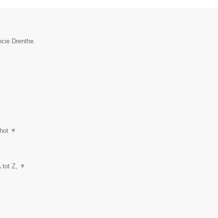
ncie Drenthe.
hot
▼
A tot Z,
▼