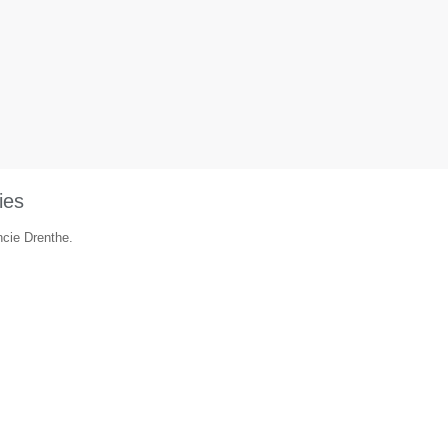
ies
ncie Drenthe.