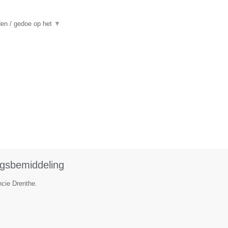
den / gedoe op het
▼
ngsbemiddeling
ncie Drenthe.