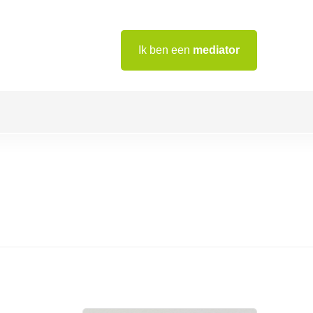
Ik ben een
mediator