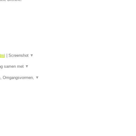
tml
|
Screenshot
▼
raag samen met
▼
den, Omgangsvormen,
▼