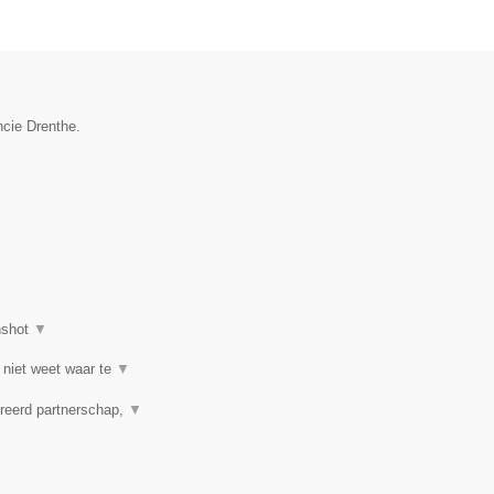
ncie Drenthe.
nshot
▼
 niet weet waar te
▼
reerd partnerschap,
▼