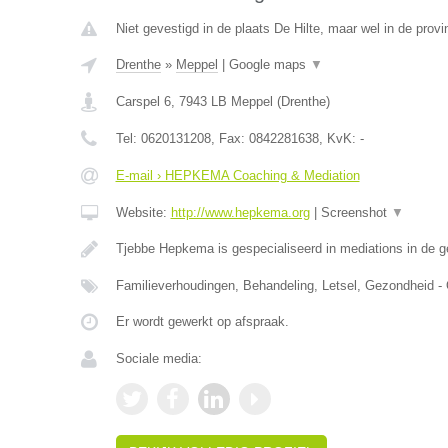
Niet gevestigd in de plaats De Hilte, maar wel in de provi
Drenthe
»
Meppel
|
Google maps
▼
Carspel 6
,
7943 LB
Meppel
(
Drenthe
)
Tel:
0620131208
, Fax:
0842281638
, KvK:
-
E-mail › HEPKEMA Coaching & Mediation
Website:
http://www.hepkema.org
|
Screenshot
▼
Tjebbe Hepkema is gespecialiseerd in mediations in de 
Familieverhoudingen, Behandeling, Letsel, Gezondheid -
Er wordt gewerkt op afspraak.
Sociale media: