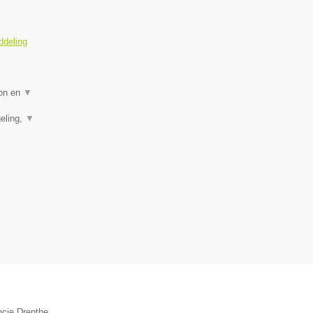
ddeling
ion en
▼
eling,
▼
ncie Drenthe.