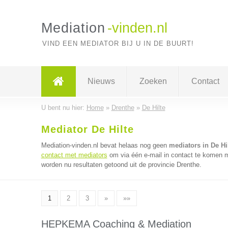
Mediation
-vinden.nl
VIND EEN MEDIATOR BIJ U IN DE BUURT!
Nieuws
Zoeken
Contact
U bent nu hier:
Home
»
Drenthe
»
De Hilte
Mediator De Hilte
Mediation-vinden.nl bevat helaas nog geen
mediators in De Hi
contact met mediators
om via één e-mail in contact te komen m
worden nu resultaten getoond uit de provincie Drenthe.
1
2
3
»
»»
HEPKEMA Coaching & Mediation