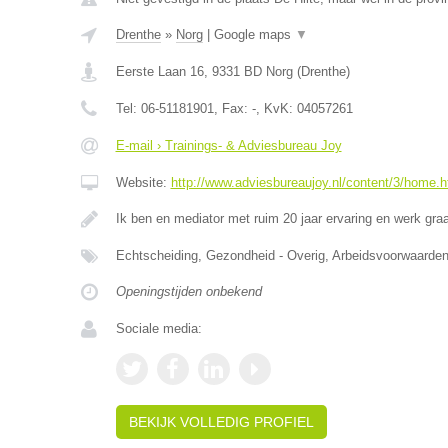
Drenthe
»
Norg
|
Google maps
▼
Eerste Laan 16
,
9331 BD
Norg
(
Drenthe
)
Tel:
06-51181901
, Fax:
-
, KvK:
04057261
E-mail › Trainings- & Adviesbureau Joy
Website:
http://www.adviesbureaujoy.nl/content/3/home.h
Ik ben en mediator met ruim 20 jaar ervaring en werk g
Echtscheiding, Gezondheid - Overig, Arbeidsvoorwaar
Openingstijden onbekend
Sociale media:
BEKIJK VOLLEDIG PROFIEL