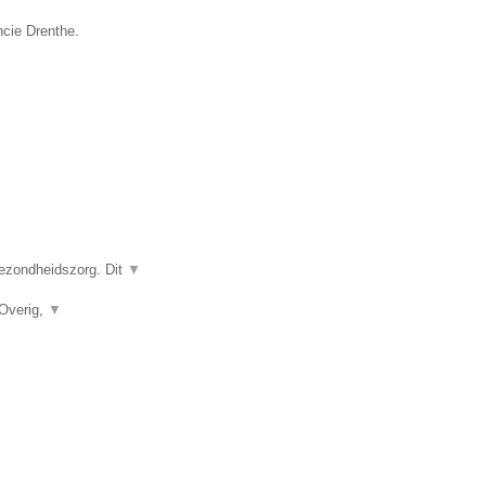
ncie Drenthe.
gezondheidszorg. Dit
▼
 Overig,
▼