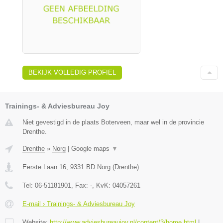
BEKIJK VOLLEDIG PROFIEL
Trainings- & Adviesbureau Joy
Niet gevestigd in de plaats Boterveen, maar wel in de provincie
Drenthe.
Drenthe
»
Norg
|
Google maps
▼
Eerste Laan 16
,
9331 BD
Norg
(
Drenthe
)
Tel:
06-51181901
, Fax:
-
, KvK:
04057261
E-mail › Trainings- & Adviesbureau Joy
Website:
http://www.adviesbureaujoy.nl/content/3/home.html
|