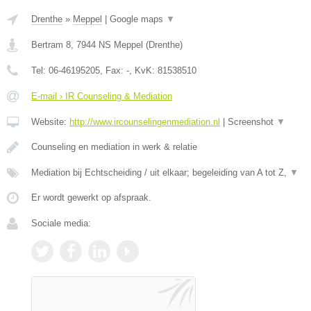
Drenthe
»
Meppel
|
Google maps
▼
Bertram 8
,
7944 NS
Meppel
(
Drenthe
)
Tel:
06-46195205
, Fax:
-
, KvK:
81538510
E-mail › IR Counseling & Mediation
Website:
http://www.ircounselingenmediation.nl
|
Screenshot
▼
Counseling en mediation in werk & relatie
Mediation bij Echtscheiding / uit elkaar; begeleiding van A tot Z,
▼
Er wordt gewerkt op afspraak.
Sociale media: