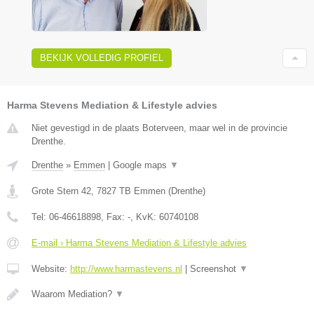
BEKIJK VOLLEDIG PROFIEL
Harma Stevens Mediation & Lifestyle advies
Niet gevestigd in de plaats Boterveen, maar wel in de provincie
Drenthe.
Drenthe
»
Emmen
|
Google maps
▼
Grote Stern 42
,
7827 TB
Emmen
(
Drenthe
)
Tel:
06-46618898
, Fax:
-
, KvK:
60740108
E-mail › Harma Stevens Mediation & Lifestyle advies
Website:
http://www.harmastevens.nl
|
Screenshot
▼
Waarom Mediation?
▼