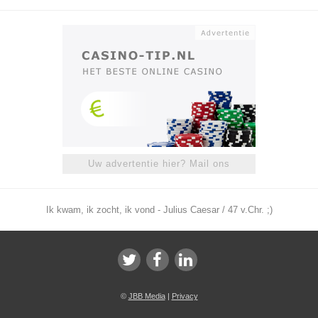
Uw advertentie hier? Mail ons
Ik kwam, ik zocht, ik vond - Julius Caesar / 47 v.Chr. ;)
©
JBB Media
|
Privacy