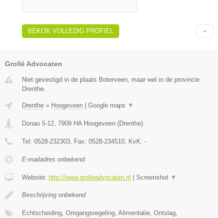
BEKIJK VOLLEDIG PROFIEL
Grollé Advocaten
Niet gevestigd in de plaats Boterveen, maar wel in de provincie
Drenthe.
Drenthe
»
Hoogeveen
|
Google maps
▼
Donau 5-12
,
7909 HA
Hoogeveen
(
Drenthe
)
Tel:
0528-232303
, Fax:
0528-234510
, KvK:
-
E-mailadres onbekend
Website:
http://www.grolleadvocaten.nl
|
Screenshot
▼
Beschrijving onbekend
Echtscheiding, Omgangsregeling, Alimentatie, Ontslag,