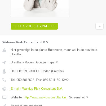
BEKIJK VOLLEDIG PROFIEL
Walvius Risk Consultant B.V.
Niet gevestigd in de plaats Boterveen, maar wel in de provincie
Drenthe.
Drenthe
»
Roden
|
Google maps
▼
De Hulst 29
,
9301 PC
Roden
(
Drenthe
)
Tel:
050-5012622
, Fax:
050-5011159
, KvK:
-
E-mail › Walvius Risk Consultant B.V.
Website:
http://www.walviusconsultant.nl
|
Screenshot
▼
Beschrijving onbekend