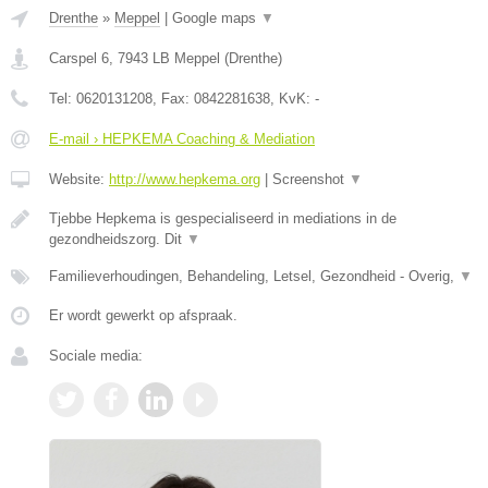
Drenthe
»
Meppel
|
Google maps
▼
Carspel 6
,
7943 LB
Meppel
(
Drenthe
)
Tel:
0620131208
, Fax:
0842281638
, KvK:
-
E-mail › HEPKEMA Coaching & Mediation
Website:
http://www.hepkema.org
|
Screenshot
▼
Tjebbe Hepkema is gespecialiseerd in mediations in de
gezondheidszorg. Dit
▼
Familieverhoudingen, Behandeling, Letsel, Gezondheid - Overig,
▼
Er wordt gewerkt op afspraak.
Sociale media: