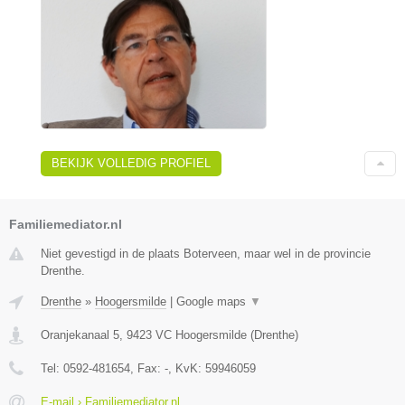
BEKIJK VOLLEDIG PROFIEL
Familiemediator.nl
Niet gevestigd in de plaats Boterveen, maar wel in de provincie
Drenthe.
Drenthe
»
Hoogersmilde
|
Google maps
▼
Oranjekanaal 5
,
9423 VC
Hoogersmilde
(
Drenthe
)
Tel:
0592-481654
, Fax:
-
, KvK:
59946059
E-mail › Familiemediator.nl