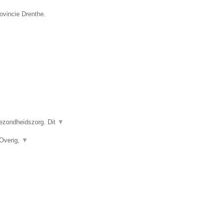
ovincie Drenthe.
gezondheidszorg. Dit
▼
 Overig,
▼