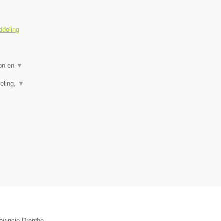
ddeling
ion en
▼
eling,
▼
ovincie Drenthe.