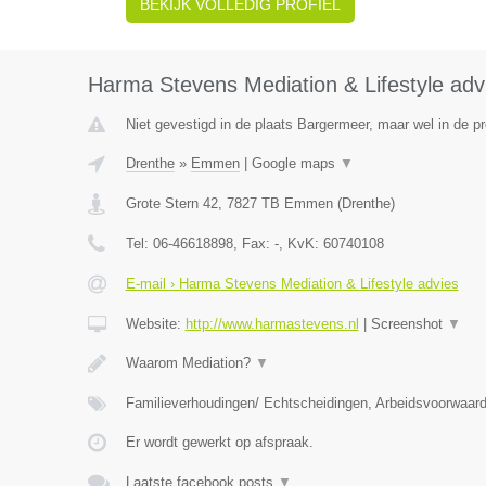
BEKIJK VOLLEDIG PROFIEL
Harma Stevens Mediation & Lifestyle adv
Niet gevestigd in de plaats Bargermeer, maar wel in de pr
Drenthe
»
Emmen
|
Google maps
▼
Grote Stern 42
,
7827 TB
Emmen
(
Drenthe
)
Tel:
06-46618898
, Fax:
-
, KvK:
60740108
E-mail › Harma Stevens Mediation & Lifestyle advies
Website:
http://www.harmastevens.nl
|
Screenshot
▼
Waarom Mediation?
▼
Familieverhoudingen/ Echtscheidingen, Arbeidsvoorwaar
Er wordt gewerkt op afspraak.
Laatste facebook posts
▼