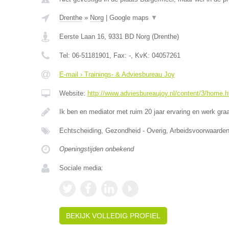
Drenthe
»
Norg
|
Google maps
▼
Eerste Laan 16
,
9331 BD
Norg
(
Drenthe
)
Tel:
06-51181901
, Fax:
-
, KvK:
04057261
E-mail › Trainings- & Adviesbureau Joy
Website:
http://www.adviesbureaujoy.nl/content/3/home.h
Ik ben en mediator met ruim 20 jaar ervaring en werk g
Echtscheiding, Gezondheid - Overig, Arbeidsvoorwaar
Openingstijden onbekend
Sociale media:
BEKIJK VOLLEDIG PROFIEL