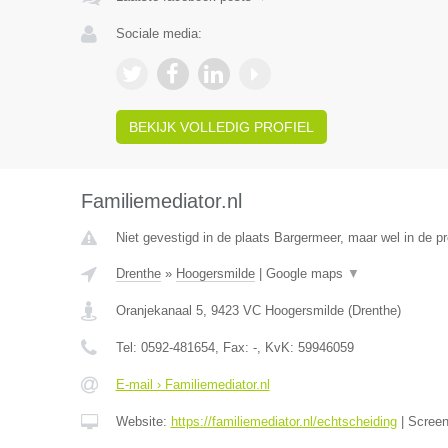
Sociale media:
BEKIJK VOLLEDIG PROFIEL
Familiemediator.nl
Niet gevestigd in de plaats Bargermeer, maar wel in de pr
Drenthe
»
Hoogersmilde
|
Google maps
▼
Oranjekanaal 5
,
9423 VC
Hoogersmilde
(
Drenthe
)
Tel:
0592-481654
, Fax:
-
, KvK:
59946059
E-mail › Familiemediator.nl
Website:
https://familiemediator.nl/echtscheiding
|
Scree