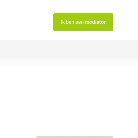
Ik ben een
mediator