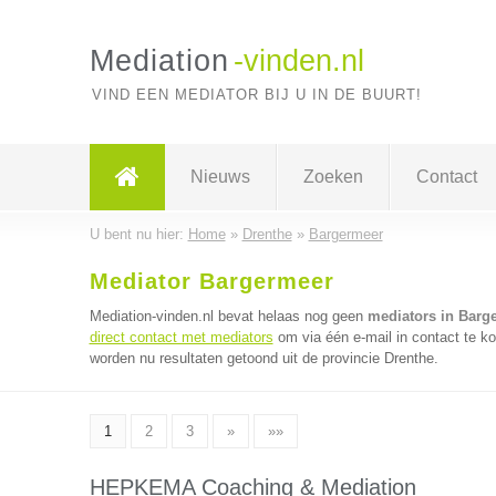
Mediation
-vinden.nl
VIND EEN MEDIATOR BIJ U IN DE BUURT!
Nieuws
Zoeken
Contact
U bent nu hier:
Home
»
Drenthe
»
Bargermeer
Mediator Bargermeer
Mediation-vinden.nl bevat helaas nog geen
mediators in Barg
direct contact met mediators
om via één e-mail in contact te k
worden nu resultaten getoond uit de provincie Drenthe.
1
2
3
»
»»
HEPKEMA Coaching & Mediation