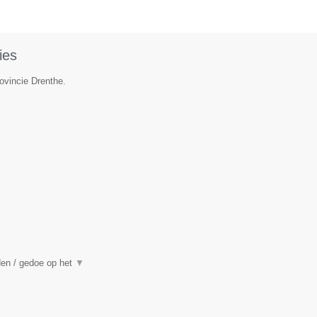
ies
ovincie Drenthe.
den / gedoe op het
▼