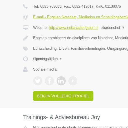
Tel:
0593-769033
, Fax:
0592-412017
, KvK:
01138075
E-mail › Engelen Notariaat, Mediation en Scheidingsbemi
Website:
http://www.notariaatengelen.nl
|
Screenshot
▼
Engelen combineert de disciplines van Notariaat, Mediat
Echtscheiding, Erven, Familieverhoudingen, Omgangsreg
Openingstijden
▼
Sociale media:
BEKIJK VOLLEDIG PROFIEL
Trainings- & Adviesbureau Joy
Niet gevestigd in de plaats Bargermeer, maar wel in de pr