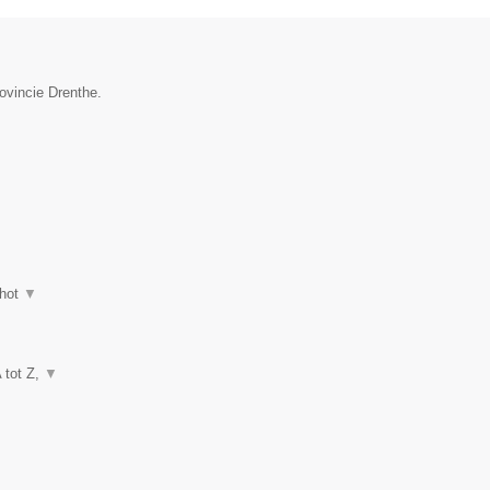
ovincie Drenthe.
hot
▼
A tot Z,
▼