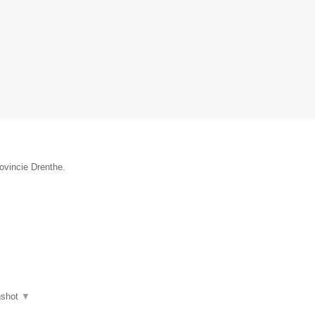
ovincie Drenthe.
nshot
▼