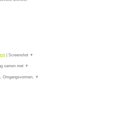
tml
|
Screenshot
▼
raag samen met
▼
den, Omgangsvormen,
▼