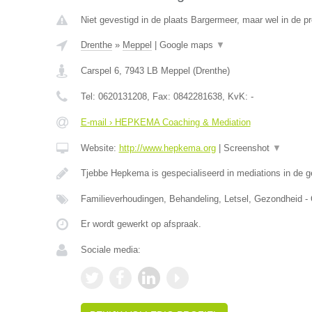
Niet gevestigd in de plaats Bargermeer, maar wel in de pr
Drenthe
»
Meppel
|
Google maps
▼
Carspel 6
,
7943 LB
Meppel
(
Drenthe
)
Tel:
0620131208
, Fax:
0842281638
, KvK:
-
E-mail › HEPKEMA Coaching & Mediation
Website:
http://www.hepkema.org
|
Screenshot
▼
Tjebbe Hepkema is gespecialiseerd in mediations in de 
Familieverhoudingen, Behandeling, Letsel, Gezondheid -
Er wordt gewerkt op afspraak.
Sociale media: