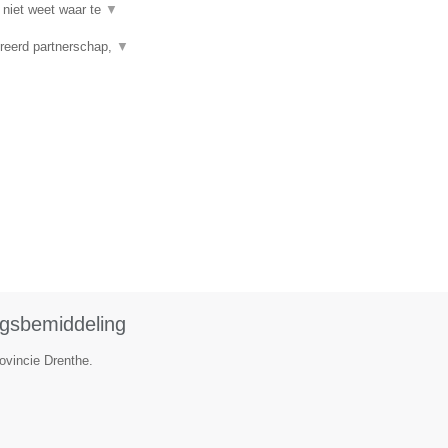
 niet weet waar te
▼
reerd partnerschap,
▼
ngsbemiddeling
ovincie Drenthe.