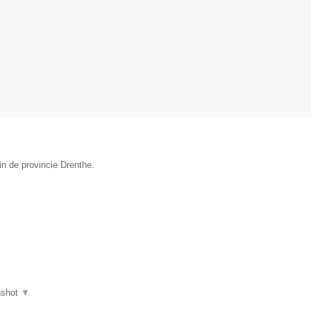
in de provincie Drenthe.
nshot
▼