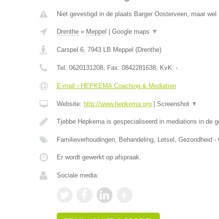
Niet gevestigd in de plaats Barger Oosterveen, maar wel 
Drenthe
»
Meppel
|
Google maps
▼
Carspel 6
,
7943 LB
Meppel
(
Drenthe
)
Tel:
0620131208
, Fax:
0842281638
, KvK:
-
E-mail › HEPKEMA Coaching & Mediation
Website:
http://www.hepkema.org
|
Screenshot
▼
Tjebbe Hepkema is gespecialiseerd in mediations in de 
Familieverhoudingen, Behandeling, Letsel, Gezondheid -
Er wordt gewerkt op afspraak.
Sociale media: