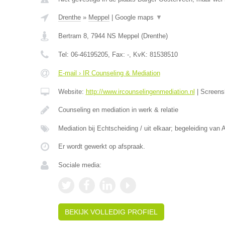
Drenthe
»
Meppel
|
Google maps
▼
Bertram 8
,
7944 NS
Meppel
(
Drenthe
)
Tel:
06-46195205
, Fax:
-
, KvK:
81538510
E-mail › IR Counseling & Mediation
Website:
http://www.ircounselingenmediation.nl
|
Screens
Counseling en mediation in werk & relatie
Mediation bij Echtscheiding / uit elkaar; begeleiding van 
Er wordt gewerkt op afspraak.
Sociale media:
BEKIJK VOLLEDIG PROFIEL