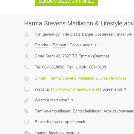
BEKIJK VOLLEDIG PROFIEL
Harma Stevens Mediation & Lifestyle adv
Niet gevestigd in de plaats Barger Oosterveen, maar wel 
Drenthe
»
Emmen
|
Google maps
▼
Grote Stern 42
,
7827 TB
Emmen
(
Drenthe
)
Tel:
06-46618898
, Fax:
-
, KvK:
60740108
E-mail › Harma Stevens Mediation & Lifestyle advies
Website:
http://www.harmastevens.nl
|
Screenshot
▼
Waarom Mediation?
▼
Familieverhoudingen/ Echtscheidingen, Arbeidsvoorwaar
Er wordt gewerkt op afspraak.
Laatste facebook posts
▼