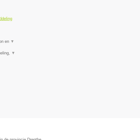
ddeling
ion en
▼
eling,
▼
in de provincie Drenthe.