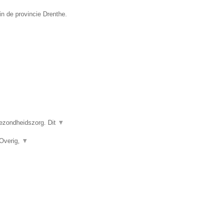
in de provincie Drenthe.
gezondheidszorg. Dit
▼
 Overig,
▼