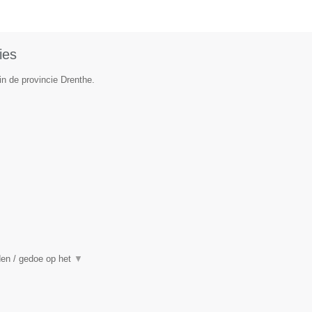
ies
in de provincie Drenthe.
den / gedoe op het
▼