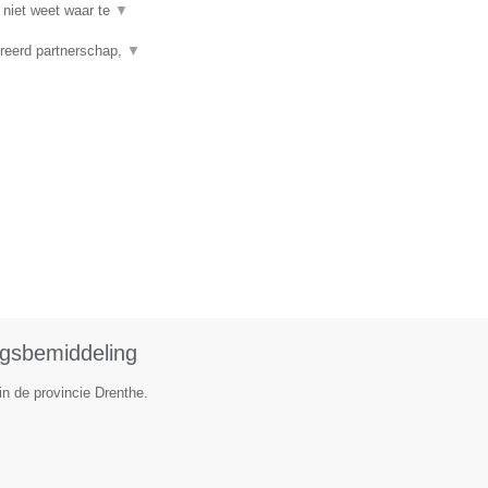
 niet weet waar te
▼
reerd partnerschap,
▼
ngsbemiddeling
in de provincie Drenthe.