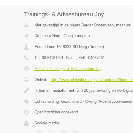
Trainings- & Adviesbureau Joy
Niet gevestigd in de plaats Barger Oosterveen, maar wel 
Drenthe
»
Norg
|
Google maps
▼
Eerste Laan 16
,
9331 BD
Norg
(
Drenthe
)
Tel:
06-51181901
, Fax:
-
, KvK:
04057261
E-mail › Trainings- & Adviesbureau Joy
Website:
http://www.adviesbureaujoy.nl/content/3/home.h
Ik ben en mediator met ruim 20 jaar ervaring en werk g
Echtscheiding, Gezondheid - Overig, Arbeidsvoorwaar
Openingstijden onbekend
Sociale media: