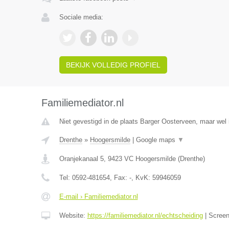
Sociale media:
BEKIJK VOLLEDIG PROFIEL
Familiemediator.nl
Niet gevestigd in de plaats Barger Oosterveen, maar wel 
Drenthe
»
Hoogersmilde
|
Google maps
▼
Oranjekanaal 5
,
9423 VC
Hoogersmilde
(
Drenthe
)
Tel:
0592-481654
, Fax:
-
, KvK:
59946059
E-mail › Familiemediator.nl
Website:
https://familiemediator.nl/echtscheiding
|
Scree