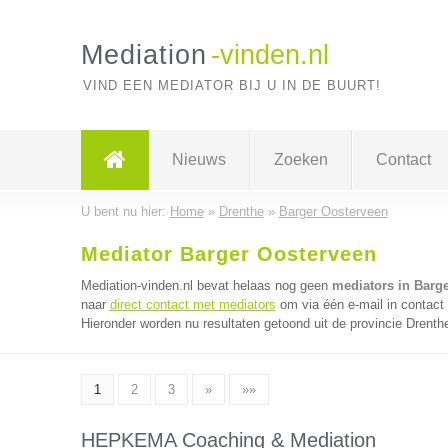
Mediation
-vinden.nl
VIND EEN MEDIATOR BIJ U IN DE BUURT!
Nieuws
Zoeken
Contact
U bent nu hier:
Home
»
Drenthe
»
Barger Oosterveen
Mediator Barger Oosterveen
Mediation-vinden.nl bevat helaas nog geen
mediators in Barg
naar
direct contact met mediators
om via één e-mail in contact
Hieronder worden nu resultaten getoond uit de provincie Drenth
1
2
3
»
»»
HEPKEMA Coaching & Mediation