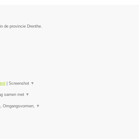
in de provincie Drenthe.
tml
|
Screenshot
▼
raag samen met
▼
den, Omgangsvormen,
▼