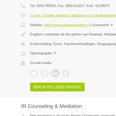
Tel:
0593-769033
, Fax:
0592-412017
, KvK:
01138075
E-mail › Engelen Notariaat, Mediation en Scheidingsbemi
Website:
http://www.notariaatengelen.nl
|
Screenshot
▼
Engelen combineert de disciplines van Notariaat, Mediat
Echtscheiding, Erven, Familieverhoudingen, Omgangsreg
Openingstijden
▼
Sociale media:
BEKIJK VOLLEDIG PROFIEL
IR Counseling & Mediation
Niet gevestigd in de plaats Barger Oosterveen, maar wel 