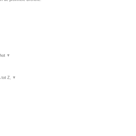
hot
▼
A tot Z,
▼