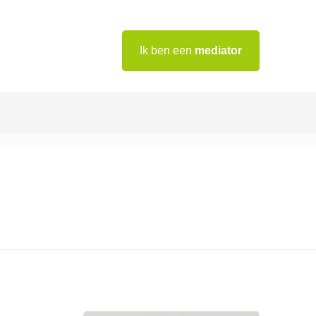
Ik ben een
mediator