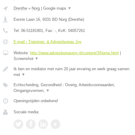
Drenthe
»
Norg
|
Google maps
▼
Eerste Laan 16
,
9331 BD
Norg
(
Drenthe
)
Tel:
06-51181901
, Fax:
-
, KvK:
04057261
E-mail › Trainings- & Adviesbureau Joy
Website:
http://www.adviesbureaujoy.nl/content/3/home.html
|
Screenshot
▼
Ik ben en mediator met ruim 20 jaar ervaring en werk graag samen
met
▼
Echtscheiding, Gezondheid - Overig, Arbeidsvoorwaarden,
Omgangsvormen,
▼
Openingstijden onbekend
Sociale media: