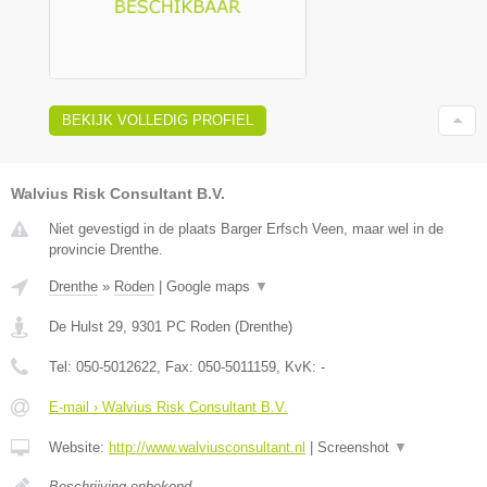
BEKIJK VOLLEDIG PROFIEL
Walvius Risk Consultant B.V.
Niet gevestigd in de plaats Barger Erfsch Veen, maar wel in de
provincie Drenthe.
Drenthe
»
Roden
|
Google maps
▼
De Hulst 29
,
9301 PC
Roden
(
Drenthe
)
Tel:
050-5012622
, Fax:
050-5011159
, KvK:
-
E-mail › Walvius Risk Consultant B.V.
Website:
http://www.walviusconsultant.nl
|
Screenshot
▼
Beschrijving onbekend