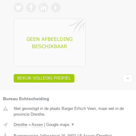
BEKIJK VOLLEDIG PROFIEL
Bureau Echtscheiding
Niet gevestigd in de plaats Barger Erfsch Veen, maar wel in de
provincie Drenthe.
Drenthe
»
Assen
|
Google maps
▼
Burgemeester Jollesstraat 16
,
9401 LE
Assen
(
Drenthe
)