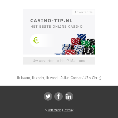
Uw advertentie hier? Mail ons
Ik kwam, ik zocht, ik vond - Julius Caesar / 47 v.Chr. ;)
©
JBB Media
|
Privacy