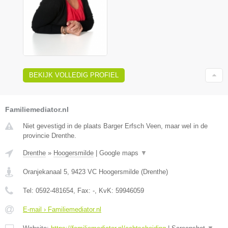
BEKIJK VOLLEDIG PROFIEL
Familiemediator.nl
Niet gevestigd in de plaats Barger Erfsch Veen, maar wel in de
provincie Drenthe.
Drenthe
»
Hoogersmilde
|
Google maps
▼
Oranjekanaal 5
,
9423 VC
Hoogersmilde
(
Drenthe
)
Tel:
0592-481654
, Fax:
-
, KvK:
59946059
E-mail › Familiemediator.nl