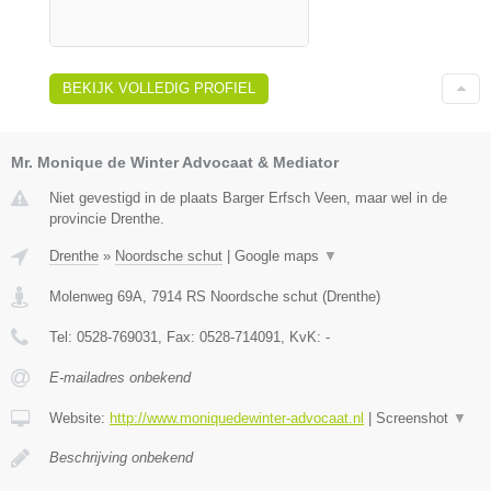
BEKIJK VOLLEDIG PROFIEL
Mr. Monique de Winter Advocaat & Mediator
Niet gevestigd in de plaats Barger Erfsch Veen, maar wel in de
provincie Drenthe.
Drenthe
»
Noordsche schut
|
Google maps
▼
Molenweg 69A
,
7914 RS
Noordsche schut
(
Drenthe
)
Tel:
0528-769031
, Fax:
0528-714091
, KvK:
-
E-mailadres onbekend
Website:
http://www.moniquedewinter-advocaat.nl
|
Screenshot
▼
Beschrijving onbekend