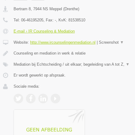
Bertram 8
,
7944 NS
Meppel
(
Drenthe
)
Tel:
06-46195205
, Fax:
-
, KvK:
81538510
E-mail › IR Counseling & Mediation
Website:
http://www.ircounselingenmediation.nl
|
Screenshot
▼
Counseling en mediation in werk & relatie
Mediation bij Echtscheiding / uit elkaar; begeleiding van A tot Z,
▼
Er wordt gewerkt op afspraak.
Sociale media: