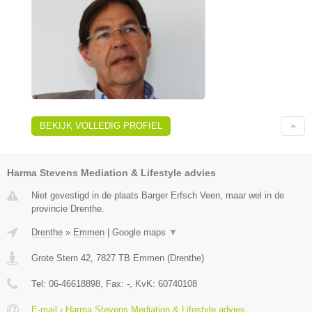
BEKIJK VOLLEDIG PROFIEL
Harma Stevens Mediation & Lifestyle advies
Niet gevestigd in de plaats Barger Erfsch Veen, maar wel in de
provincie Drenthe.
Drenthe
»
Emmen
|
Google maps
▼
Grote Stern 42
,
7827 TB
Emmen
(
Drenthe
)
Tel:
06-46618898
, Fax:
-
, KvK:
60740108
E-mail › Harma Stevens Mediation & Lifestyle advies