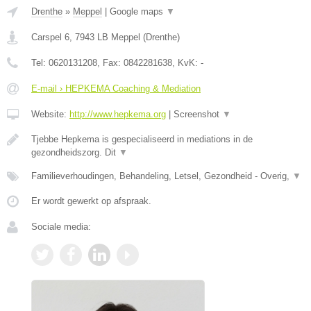
Drenthe
»
Meppel
|
Google maps
▼
Carspel 6
,
7943 LB
Meppel
(
Drenthe
)
Tel:
0620131208
, Fax:
0842281638
, KvK:
-
E-mail › HEPKEMA Coaching & Mediation
Website:
http://www.hepkema.org
|
Screenshot
▼
Tjebbe Hepkema is gespecialiseerd in mediations in de
gezondheidszorg. Dit
▼
Familieverhoudingen, Behandeling, Letsel, Gezondheid - Overig,
▼
Er wordt gewerkt op afspraak.
Sociale media: