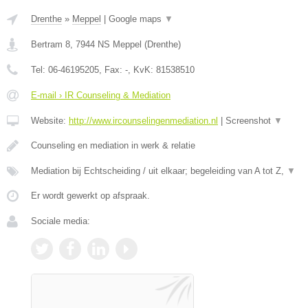
Drenthe
»
Meppel
|
Google maps
▼
Bertram 8
,
7944 NS
Meppel
(
Drenthe
)
Tel:
06-46195205
, Fax:
-
, KvK:
81538510
E-mail › IR Counseling & Mediation
Website:
http://www.ircounselingenmediation.nl
|
Screenshot
▼
Counseling en mediation in werk & relatie
Mediation bij Echtscheiding / uit elkaar; begeleiding van A tot Z,
▼
Er wordt gewerkt op afspraak.
Sociale media: