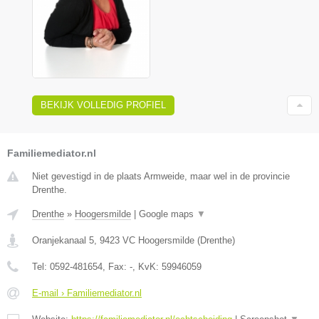
BEKIJK VOLLEDIG PROFIEL
Familiemediator.nl
Niet gevestigd in de plaats Armweide, maar wel in de provincie
Drenthe.
Drenthe
»
Hoogersmilde
|
Google maps
▼
Oranjekanaal 5
,
9423 VC
Hoogersmilde
(
Drenthe
)
Tel:
0592-481654
, Fax:
-
, KvK:
59946059
E-mail › Familiemediator.nl