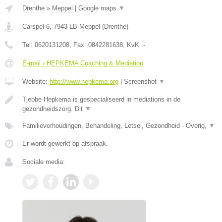
Drenthe
»
Meppel
|
Google maps
▼
Carspel 6
,
7943 LB
Meppel
(
Drenthe
)
Tel:
0620131208
, Fax:
0842281638
, KvK:
-
E-mail › HEPKEMA Coaching & Mediation
Website:
http://www.hepkema.org
|
Screenshot
▼
Tjebbe Hepkema is gespecialiseerd in mediations in de
gezondheidszorg. Dit
▼
Familieverhoudingen, Behandeling, Letsel, Gezondheid - Overig,
▼
Er wordt gewerkt op afspraak.
Sociale media: