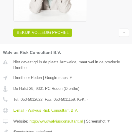
BEKIJK VOLLEDIG PROFIEL
Walvius Risk Consultant B.V.
Niet gevestigd in de plaats Armweide, maar wel in de provincie
Drenthe.
Drenthe
»
Roden
|
Google maps
▼
De Hulst 29
,
9301 PC
Roden
(
Drenthe
)
Tel:
050-5012622
, Fax:
050-5011159
, KvK:
-
E-mail › Walvius Risk Consultant B.V.
Website:
http://www.walviusconsultant.nl
|
Screenshot
▼
Beschrijving onbekend