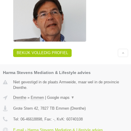
BEKIJK VOLLEDIG PROFIEL
Harma Stevens Mediation & Lifestyle advies
Niet gevestigd in de plaats Armweide, maar wel in de provincie
Drenthe.
Drenthe
»
Emmen
|
Google maps
▼
Grote Stern 42
,
7827 TB
Emmen
(
Drenthe
)
Tel:
06-46618898
, Fax:
-
, KvK:
60740108
E-mail › Harma Stevens Mediation & Lifestyle advies