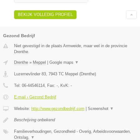
BEKIJK VOLLEDIG PROFIEL
Gezond Bedrijf
Niet gevestigd in de plaats Armweide, maar wel in de provincie
Drenthe.
Drenthe
»
Meppel
|
Google maps
▼
Luzernevlinder 83
,
7943 TC
Meppel
(
Drenthe
)
Tel:
06-44546114
, Fax:
-
, KvK:
-
E-mail › Gezond Bedrijf
Website:
http://www.gezondbedrijf.com
|
Screenshot
▼
Beschrijving onbekend
Familieverhoudingen, Gezondheid - Overig, Arbeidsvoorwaarden,
Ontslag,
▼