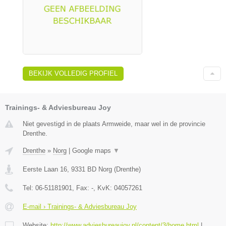
BEKIJK VOLLEDIG PROFIEL
Trainings- & Adviesbureau Joy
Niet gevestigd in de plaats Armweide, maar wel in de provincie
Drenthe.
Drenthe
»
Norg
|
Google maps
▼
Eerste Laan 16
,
9331 BD
Norg
(
Drenthe
)
Tel:
06-51181901
, Fax:
-
, KvK:
04057261
E-mail › Trainings- & Adviesbureau Joy
Website:
http://www.adviesbureaujoy.nl/content/3/home.html
|