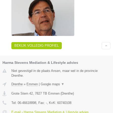
BEKIJK VOLLEDIG PROFIEL
Harma Stevens Mediation & Lifestyle advies
Niet gevestigd in de plaats Ansen, maar wel in de provincie
Drenthe.
Drenthe
»
Emmen
|
Google maps
▼
Grote Stern 42
,
7827 TB
Emmen
(
Drenthe
)
Tel:
06-46618898
, Fax:
-
, KvK:
60740108
E-mail › Harma Stevens Mediation & Lifestyle advies