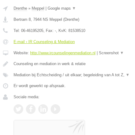
Drenthe
»
Meppel
|
Google maps
▼
Bertram 8
,
7944 NS
Meppel
(
Drenthe
)
Tel:
06-46195205
, Fax:
-
, KvK:
81538510
E-mail › IR Counseling & Mediation
Website:
http://www.ircounselingenmediation.nl
|
Screenshot
▼
Counseling en mediation in werk & relatie
Mediation bij Echtscheiding / uit elkaar; begeleiding van A tot Z,
▼
Er wordt gewerkt op afspraak.
Sociale media: