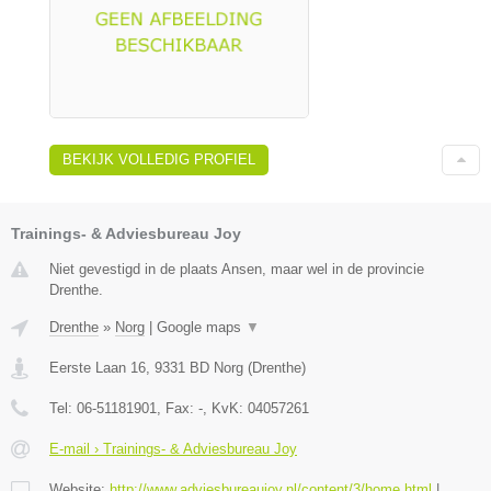
BEKIJK VOLLEDIG PROFIEL
Trainings- & Adviesbureau Joy
Niet gevestigd in de plaats Ansen, maar wel in de provincie
Drenthe.
Drenthe
»
Norg
|
Google maps
▼
Eerste Laan 16
,
9331 BD
Norg
(
Drenthe
)
Tel:
06-51181901
, Fax:
-
, KvK:
04057261
E-mail › Trainings- & Adviesbureau Joy
Website:
http://www.adviesbureaujoy.nl/content/3/home.html
|