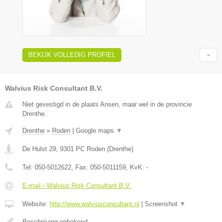
BEKIJK VOLLEDIG PROFIEL
Walvius Risk Consultant B.V.
Niet gevestigd in de plaats Ansen, maar wel in de provincie
Drenthe.
Drenthe
»
Roden
|
Google maps
▼
De Hulst 29
,
9301 PC
Roden
(
Drenthe
)
Tel:
050-5012622
, Fax:
050-5011159
, KvK:
-
E-mail › Walvius Risk Consultant B.V.
Website:
http://www.walviusconsultant.nl
|
Screenshot
▼
Beschrijving onbekend