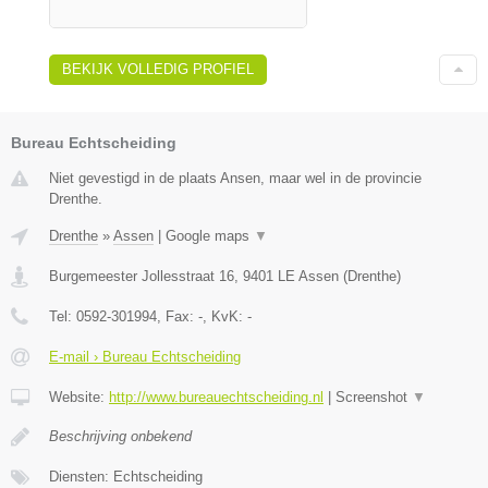
BEKIJK VOLLEDIG PROFIEL
Bureau Echtscheiding
Niet gevestigd in de plaats Ansen, maar wel in de provincie
Drenthe.
Drenthe
»
Assen
|
Google maps
▼
Burgemeester Jollesstraat 16
,
9401 LE
Assen
(
Drenthe
)
Tel:
0592-301994
, Fax:
-
, KvK:
-
E-mail › Bureau Echtscheiding
Website:
http://www.bureauechtscheiding.nl
|
Screenshot
▼
Beschrijving onbekend
Diensten: Echtscheiding