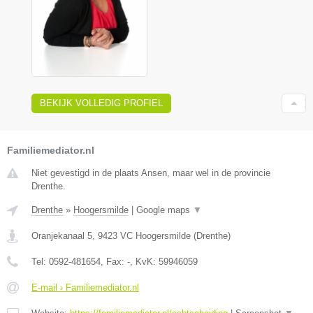
BEKIJK VOLLEDIG PROFIEL
Familiemediator.nl
Niet gevestigd in de plaats Ansen, maar wel in de provincie
Drenthe.
Drenthe
»
Hoogersmilde
|
Google maps
▼
Oranjekanaal 5
,
9423 VC
Hoogersmilde
(
Drenthe
)
Tel:
0592-481654
, Fax:
-
, KvK:
59946059
E-mail › Familiemediator.nl