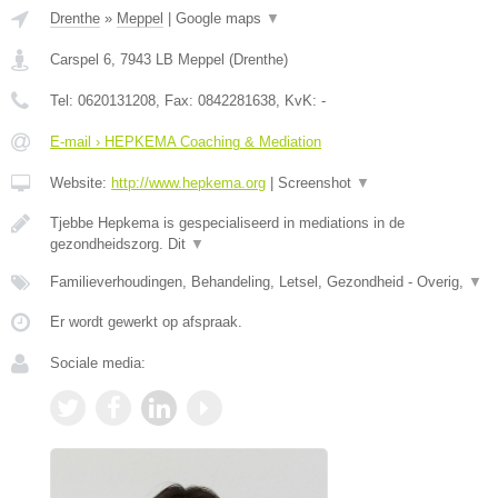
Drenthe
»
Meppel
|
Google maps
▼
Carspel 6
,
7943 LB
Meppel
(
Drenthe
)
Tel:
0620131208
, Fax:
0842281638
, KvK:
-
E-mail › HEPKEMA Coaching & Mediation
Website:
http://www.hepkema.org
|
Screenshot
▼
Tjebbe Hepkema is gespecialiseerd in mediations in de
gezondheidszorg. Dit
▼
Familieverhoudingen, Behandeling, Letsel, Gezondheid - Overig,
▼
Er wordt gewerkt op afspraak.
Sociale media: