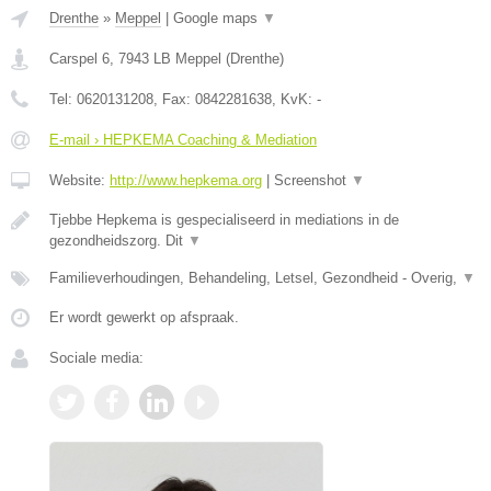
Drenthe
»
Meppel
|
Google maps
▼
Carspel 6
,
7943 LB
Meppel
(
Drenthe
)
Tel:
0620131208
, Fax:
0842281638
, KvK:
-
E-mail › HEPKEMA Coaching & Mediation
Website:
http://www.hepkema.org
|
Screenshot
▼
Tjebbe Hepkema is gespecialiseerd in mediations in de
gezondheidszorg. Dit
▼
Familieverhoudingen, Behandeling, Letsel, Gezondheid - Overig,
▼
Er wordt gewerkt op afspraak.
Sociale media: