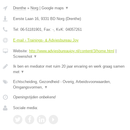
Drenthe
»
Norg
|
Google maps
▼
Eerste Laan 16
,
9331 BD
Norg
(
Drenthe
)
Tel:
06-51181901
, Fax:
-
, KvK:
04057261
E-mail › Trainings- & Adviesbureau Joy
Website:
http://www.adviesbureaujoy.nl/content/3/home.html
|
Screenshot
▼
Ik ben en mediator met ruim 20 jaar ervaring en werk graag samen
met
▼
Echtscheiding, Gezondheid - Overig, Arbeidsvoorwaarden,
Omgangsvormen,
▼
Openingstijden onbekend
Sociale media: