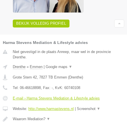
BEKIJK VOLLEDIG PROFIEL
Harma Stevens Mediation & Lifestyle advies
Niet gevestigd in de plaats Anreep, maar wel in de provincie
Drenthe.
Drenthe
»
Emmen
|
Google maps
▼
Grote Stern 42
,
7827 TB
Emmen
(
Drenthe
)
Tel:
06-46618898
, Fax:
-
, KvK:
60740108
E-mail › Harma Stevens Mediation & Lifestyle advies
Website:
http://www.harmastevens.nl
|
Screenshot
▼
Waarom Mediation?
▼