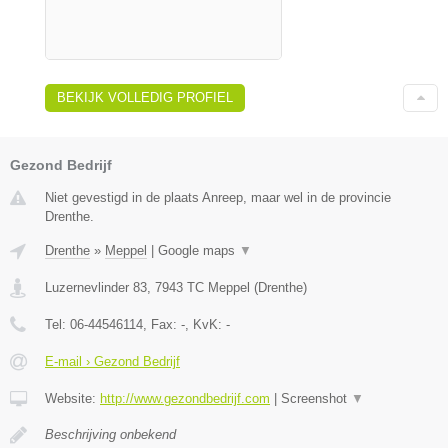
BEKIJK VOLLEDIG PROFIEL
Gezond Bedrijf
Niet gevestigd in de plaats Anreep, maar wel in de provincie
Drenthe.
Drenthe
»
Meppel
|
Google maps
▼
Luzernevlinder 83
,
7943 TC
Meppel
(
Drenthe
)
Tel:
06-44546114
, Fax:
-
, KvK:
-
E-mail › Gezond Bedrijf
Website:
http://www.gezondbedrijf.com
|
Screenshot
▼
Beschrijving onbekend