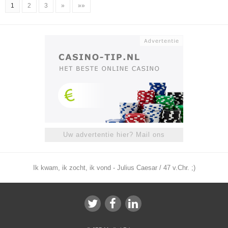
1
2
3
»
»»
Uw advertentie hier? Mail ons
Ik kwam, ik zocht, ik vond - Julius Caesar / 47 v.Chr. ;)