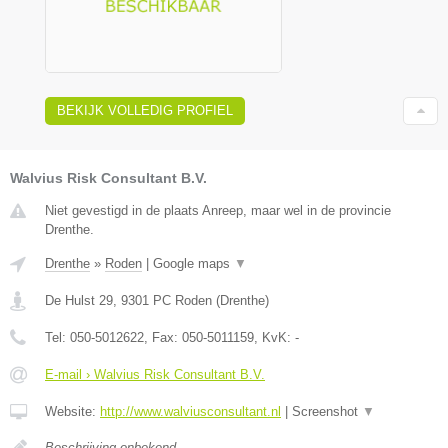
BEKIJK VOLLEDIG PROFIEL
Walvius Risk Consultant B.V.
Niet gevestigd in de plaats Anreep, maar wel in de provincie
Drenthe.
Drenthe
»
Roden
|
Google maps
▼
De Hulst 29
,
9301 PC
Roden
(
Drenthe
)
Tel:
050-5012622
, Fax:
050-5011159
, KvK:
-
E-mail › Walvius Risk Consultant B.V.
Website:
http://www.walviusconsultant.nl
|
Screenshot
▼
Beschrijving onbekend