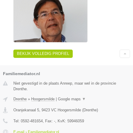
BEKIJK VOLLEDIG PROFIEL
Familiemediator.nl
Niet gevestigd in de plaats Anreep, maar wel in de provincie
Drenthe.
Drenthe
»
Hoogersmilde
|
Google maps
▼
Oranjekanaal 5
,
9423 VC
Hoogersmilde
(
Drenthe
)
Tel:
0592-481654
, Fax:
-
, KvK:
59946059
E-mail › Familiemediator.nl