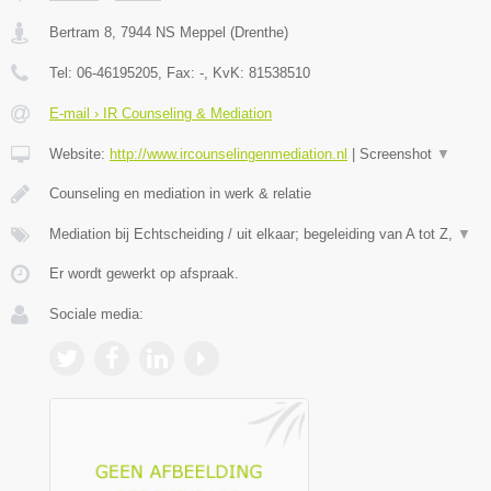
Bertram 8
,
7944 NS
Meppel
(
Drenthe
)
Tel:
06-46195205
, Fax:
-
, KvK:
81538510
E-mail › IR Counseling & Mediation
Website:
http://www.ircounselingenmediation.nl
|
Screenshot
▼
Counseling en mediation in werk & relatie
Mediation bij Echtscheiding / uit elkaar; begeleiding van A tot Z,
▼
Er wordt gewerkt op afspraak.
Sociale media: