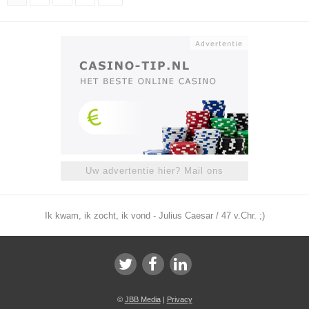
Uw advertentie hier? Mail ons
Ik kwam, ik zocht, ik vond - Julius Caesar / 47 v.Chr. ;)
©
JBB Media
|
Privacy