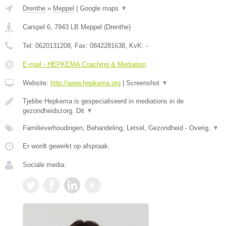
Drenthe
»
Meppel
|
Google maps
▼
Carspel 6
,
7943 LB
Meppel
(
Drenthe
)
Tel:
0620131208
, Fax:
0842281638
, KvK:
-
E-mail › HEPKEMA Coaching & Mediation
Website:
http://www.hepkema.org
|
Screenshot
▼
Tjebbe Hepkema is gespecialiseerd in mediations in de
gezondheidszorg. Dit
▼
Familieverhoudingen, Behandeling, Letsel, Gezondheid - Overig,
▼
Er wordt gewerkt op afspraak.
Sociale media: