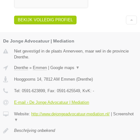
BEKIJK VOLLEDIG PROFIEL
De Jonge Advocatuur | Mediation
Niet gevestigd in de plaats Annerveen, maar wel in de provincie
Drenthe.
Drenthe
»
Emmen
|
Google maps
▼
Hooggoorns 14
,
7812 AM
Emmen
(
Drenthe
)
Tel:
0591-623899
, Fax:
0591-625549
, KvK:
-
E-mail › De Jonge Advocatuur | Mediation
Website:
http://www.dejongeadvocatuur-mediation.nl/
|
Screenshot
▼
Beschrijving onbekend