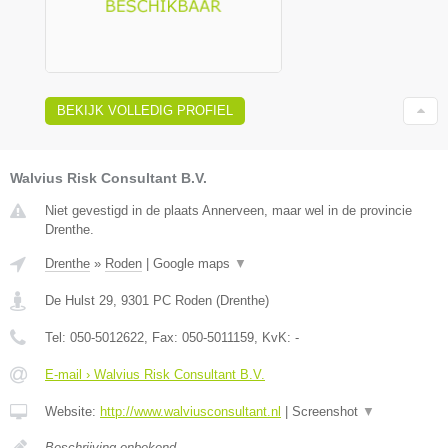
BEKIJK VOLLEDIG PROFIEL
Walvius Risk Consultant B.V.
Niet gevestigd in de plaats Annerveen, maar wel in de provincie
Drenthe.
Drenthe
»
Roden
|
Google maps
▼
De Hulst 29
,
9301 PC
Roden
(
Drenthe
)
Tel:
050-5012622
, Fax:
050-5011159
, KvK:
-
E-mail › Walvius Risk Consultant B.V.
Website:
http://www.walviusconsultant.nl
|
Screenshot
▼
Beschrijving onbekend