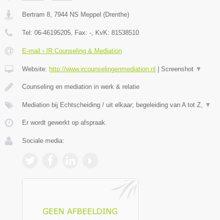
Bertram 8
,
7944 NS
Meppel
(
Drenthe
)
Tel:
06-46195205
, Fax:
-
, KvK:
81538510
E-mail › IR Counseling & Mediation
Website:
http://www.ircounselingenmediation.nl
|
Screenshot
▼
Counseling en mediation in werk & relatie
Mediation bij Echtscheiding / uit elkaar; begeleiding van A tot Z,
▼
Er wordt gewerkt op afspraak.
Sociale media: