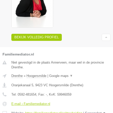
BEKIJK VOLLEDIG PROFIEL
Familiemediator.nl
Niet gevestigd in de plaats Annerveen, maar wel in de provincie
Drenthe.
Drenthe
»
Hoogersmilde
|
Google maps
▼
Oranjekanaal 5
,
9423 VC
Hoogersmilde
(
Drenthe
)
Tel:
0592-481654
, Fax:
-
, KvK:
59946059
E-mail › Familiemediator.nl