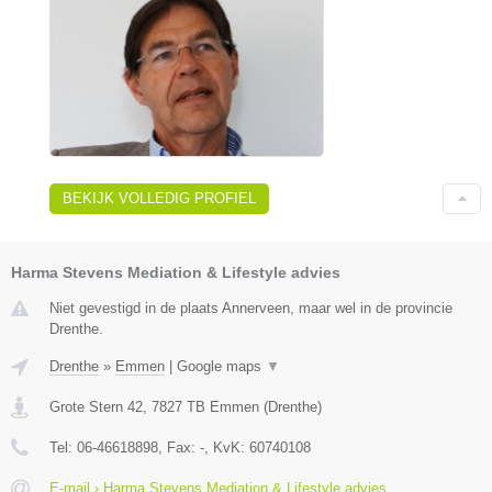
BEKIJK VOLLEDIG PROFIEL
Harma Stevens Mediation & Lifestyle advies
Niet gevestigd in de plaats Annerveen, maar wel in de provincie
Drenthe.
Drenthe
»
Emmen
|
Google maps
▼
Grote Stern 42
,
7827 TB
Emmen
(
Drenthe
)
Tel:
06-46618898
, Fax:
-
, KvK:
60740108
E-mail › Harma Stevens Mediation & Lifestyle advies