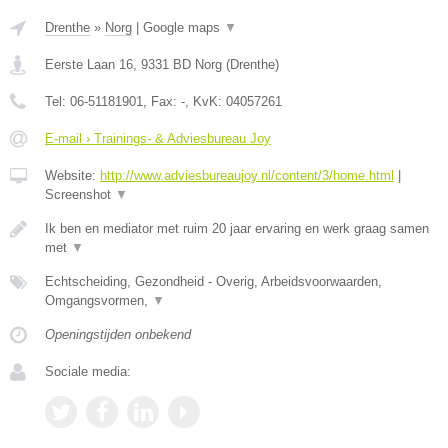
Drenthe
»
Norg
|
Google maps
▼
Eerste Laan 16
,
9331 BD
Norg
(
Drenthe
)
Tel:
06-51181901
, Fax:
-
, KvK:
04057261
E-mail › Trainings- & Adviesbureau Joy
Website:
http://www.adviesbureaujoy.nl/content/3/home.html
|
Screenshot
▼
Ik ben en mediator met ruim 20 jaar ervaring en werk graag samen
met
▼
Echtscheiding, Gezondheid - Overig, Arbeidsvoorwaarden,
Omgangsvormen,
▼
Openingstijden onbekend
Sociale media: