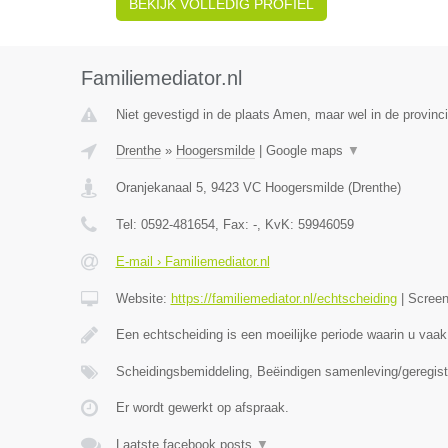
BEKIJK VOLLEDIG PROFIEL
Familiemediator.nl
Niet gevestigd in de plaats Amen, maar wel in de provinc
Drenthe
»
Hoogersmilde
|
Google maps
▼
Oranjekanaal 5
,
9423 VC
Hoogersmilde
(
Drenthe
)
Tel:
0592-481654
, Fax:
-
, KvK:
59946059
E-mail › Familiemediator.nl
Website:
https://familiemediator.nl/echtscheiding
|
Scree
Een echtscheiding is een moeilijke periode waarin u vaak
Scheidingsbemiddeling, Beëindigen samenleving/geregist
Er wordt gewerkt op afspraak.
Laatste facebook posts
▼