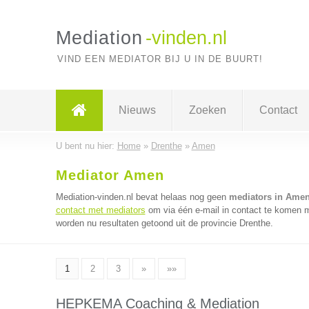
Mediation
-vinden.nl
VIND EEN MEDIATOR BIJ U IN DE BUURT!
Nieuws
Zoeken
Contact
U bent nu hier:
Home
»
Drenthe
»
Amen
Mediator Amen
Mediation-vinden.nl bevat helaas nog geen
mediators in Ame
contact met mediators
om via één e-mail in contact te komen m
worden nu resultaten getoond uit de provincie Drenthe.
1
2
3
»
»»
HEPKEMA Coaching & Mediation