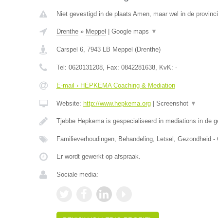
Niet gevestigd in de plaats Amen, maar wel in de provinc
Drenthe
»
Meppel
|
Google maps
▼
Carspel 6
,
7943 LB
Meppel
(
Drenthe
)
Tel:
0620131208
, Fax:
0842281638
, KvK:
-
E-mail › HEPKEMA Coaching & Mediation
Website:
http://www.hepkema.org
|
Screenshot
▼
Tjebbe Hepkema is gespecialiseerd in mediations in de 
Familieverhoudingen, Behandeling, Letsel, Gezondheid -
Er wordt gewerkt op afspraak.
Sociale media: