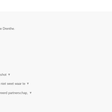
ie Drenthe.
nshot
▼
 niet weet waar te
▼
reerd partnerschap,
▼