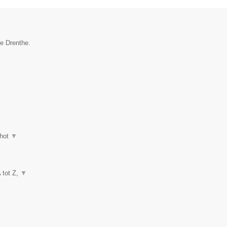
ie Drenthe.
hot
▼
A tot Z,
▼