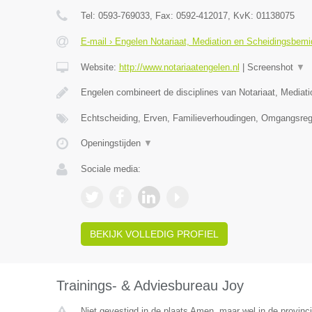
Tel:
0593-769033
, Fax:
0592-412017
, KvK:
01138075
E-mail › Engelen Notariaat, Mediation en Scheidingsbemi
Website:
http://www.notariaatengelen.nl
|
Screenshot
▼
Engelen combineert de disciplines van Notariaat, Mediat
Echtscheiding, Erven, Familieverhoudingen, Omgangsreg
Openingstijden
▼
Sociale media:
BEKIJK VOLLEDIG PROFIEL
Trainings- & Adviesbureau Joy
Niet gevestigd in de plaats Amen, maar wel in de provinc