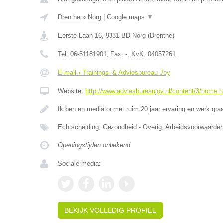
Drenthe
»
Norg
|
Google maps
▼
Eerste Laan 16
,
9331 BD
Norg
(
Drenthe
)
Tel:
06-51181901
, Fax:
-
, KvK:
04057261
E-mail › Trainings- & Adviesbureau Joy
Website:
http://www.adviesbureaujoy.nl/content/3/home.h
Ik ben en mediator met ruim 20 jaar ervaring en werk g
Echtscheiding, Gezondheid - Overig, Arbeidsvoorwaar
Openingstijden onbekend
Sociale media:
BEKIJK VOLLEDIG PROFIEL