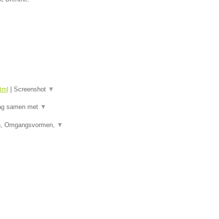
tml
|
Screenshot
▼
raag samen met
▼
den, Omgangsvormen,
▼