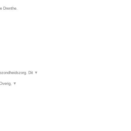
ie Drenthe.
gezondheidszorg. Dit
▼
 Overig,
▼