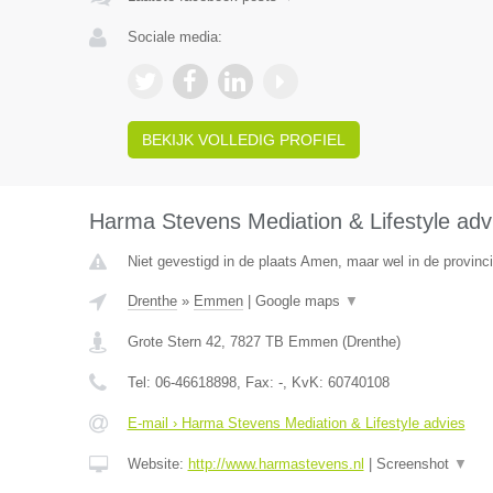
Sociale media:
BEKIJK VOLLEDIG PROFIEL
Harma Stevens Mediation & Lifestyle adv
Niet gevestigd in de plaats Amen, maar wel in de provinc
Drenthe
»
Emmen
|
Google maps
▼
Grote Stern 42
,
7827 TB
Emmen
(
Drenthe
)
Tel:
06-46618898
, Fax:
-
, KvK:
60740108
E-mail › Harma Stevens Mediation & Lifestyle advies
Website:
http://www.harmastevens.nl
|
Screenshot
▼