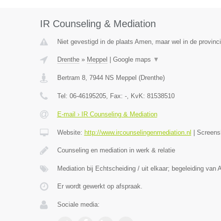
IR Counseling & Mediation
Niet gevestigd in de plaats Amen, maar wel in de provinc
Drenthe
»
Meppel
|
Google maps
▼
Bertram 8
,
7944 NS
Meppel
(
Drenthe
)
Tel:
06-46195205
, Fax:
-
, KvK:
81538510
E-mail › IR Counseling & Mediation
Website:
http://www.ircounselingenmediation.nl
|
Screens
Counseling en mediation in werk & relatie
Mediation bij Echtscheiding / uit elkaar; begeleiding van 
Er wordt gewerkt op afspraak.
Sociale media: