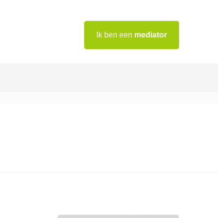
Ik ben een
mediator