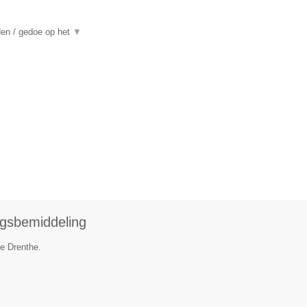
den / gedoe op het
▼
ngsbemiddeling
ie Drenthe.