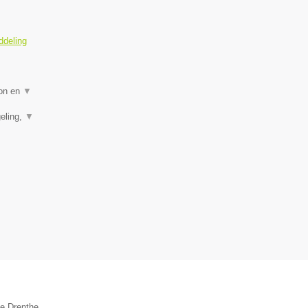
ddeling
ion en
▼
eling,
▼
ie Drenthe.