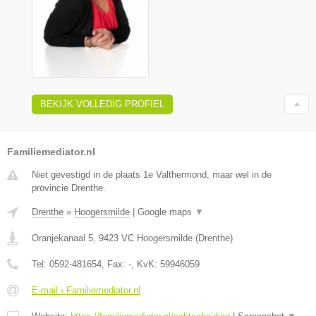
BEKIJK VOLLEDIG PROFIEL
Familiemediator.nl
Niet gevestigd in de plaats 1e Valthermond, maar wel in de
provincie Drenthe.
Drenthe
»
Hoogersmilde
|
Google maps
▼
Oranjekanaal 5
,
9423 VC
Hoogersmilde
(
Drenthe
)
Tel:
0592-481654
, Fax:
-
, KvK:
59946059
E-mail › Familiemediator.nl