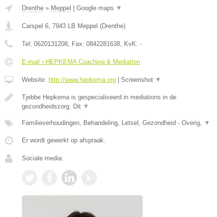
Drenthe
»
Meppel
|
Google maps
▼
Carspel 6
,
7943 LB
Meppel
(
Drenthe
)
Tel:
0620131208
, Fax:
0842281638
, KvK:
-
E-mail › HEPKEMA Coaching & Mediation
Website:
http://www.hepkema.org
|
Screenshot
▼
Tjebbe Hepkema is gespecialiseerd in mediations in de
gezondheidszorg. Dit
▼
Familieverhoudingen, Behandeling, Letsel, Gezondheid - Overig,
▼
Er wordt gewerkt op afspraak.
Sociale media: