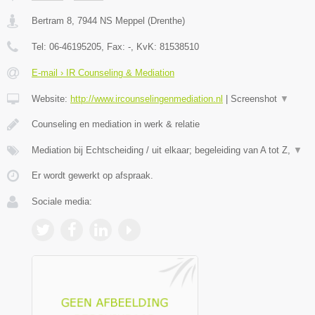
Bertram 8
,
7944 NS
Meppel
(
Drenthe
)
Tel:
06-46195205
, Fax:
-
, KvK:
81538510
E-mail › IR Counseling & Mediation
Website:
http://www.ircounselingenmediation.nl
|
Screenshot
▼
Counseling en mediation in werk & relatie
Mediation bij Echtscheiding / uit elkaar; begeleiding van A tot Z,
▼
Er wordt gewerkt op afspraak.
Sociale media: