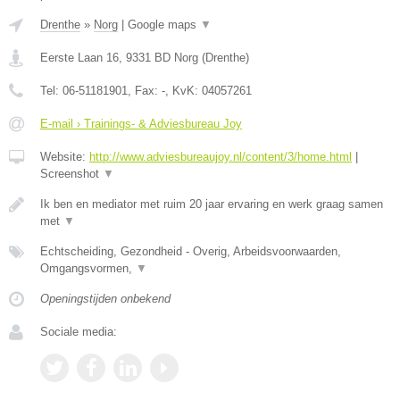
Drenthe
»
Norg
|
Google maps
▼
Eerste Laan 16
,
9331 BD
Norg
(
Drenthe
)
Tel:
06-51181901
, Fax:
-
, KvK:
04057261
E-mail › Trainings- & Adviesbureau Joy
Website:
http://www.adviesbureaujoy.nl/content/3/home.html
|
Screenshot
▼
Ik ben en mediator met ruim 20 jaar ervaring en werk graag samen
met
▼
Echtscheiding, Gezondheid - Overig, Arbeidsvoorwaarden,
Omgangsvormen,
▼
Openingstijden onbekend
Sociale media: