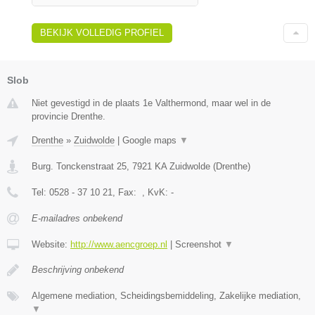
BEKIJK VOLLEDIG PROFIEL
Slob
Niet gevestigd in de plaats 1e Valthermond, maar wel in de
provincie Drenthe.
Drenthe
»
Zuidwolde
|
Google maps
▼
Burg. Tonckenstraat 25
,
7921 KA
Zuidwolde
(
Drenthe
)
Tel:
0528 - 37 10 21
, Fax:
, KvK:
-
E-mailadres onbekend
Website:
http://www.aencgroep.nl
|
Screenshot
▼
Beschrijving onbekend
Algemene mediation, Scheidingsbemiddeling, Zakelijke mediation,
▼