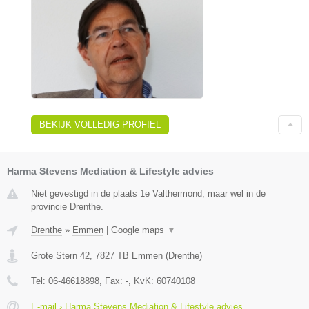
BEKIJK VOLLEDIG PROFIEL
Harma Stevens Mediation & Lifestyle advies
Niet gevestigd in de plaats 1e Valthermond, maar wel in de
provincie Drenthe.
Drenthe
»
Emmen
|
Google maps
▼
Grote Stern 42
,
7827 TB
Emmen
(
Drenthe
)
Tel:
06-46618898
, Fax:
-
, KvK:
60740108
E-mail › Harma Stevens Mediation & Lifestyle advies