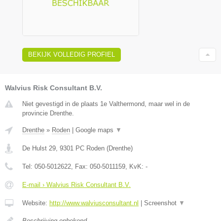
BEKIJK VOLLEDIG PROFIEL
Walvius Risk Consultant B.V.
Niet gevestigd in de plaats 1e Valthermond, maar wel in de
provincie Drenthe.
Drenthe
»
Roden
|
Google maps
▼
De Hulst 29
,
9301 PC
Roden
(
Drenthe
)
Tel:
050-5012622
, Fax:
050-5011159
, KvK:
-
E-mail › Walvius Risk Consultant B.V.
Website:
http://www.walviusconsultant.nl
|
Screenshot
▼
Beschrijving onbekend