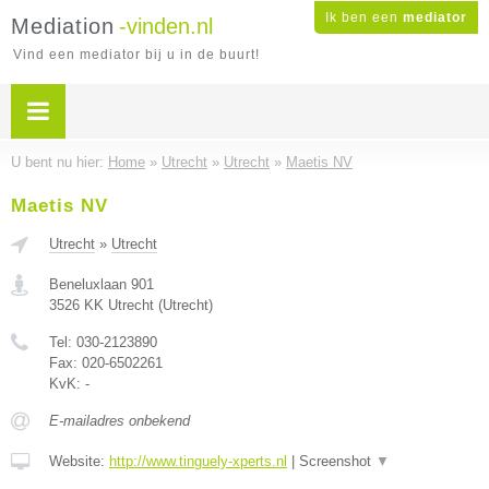
Ik ben een
mediator
Mediation
-vinden.nl
Vind een mediator bij u in de buurt!
U bent nu hier:
Home
»
Utrecht
»
Utrecht
»
Maetis NV
Maetis NV
Utrecht
»
Utrecht
Beneluxlaan 901
3526 KK
Utrecht
(
Utrecht
)
Tel:
030-2123890
Fax:
020-6502261
KvK:
-
E-mailadres onbekend
Website:
http://www.tinguely-xperts.nl
|
Screenshot
▼